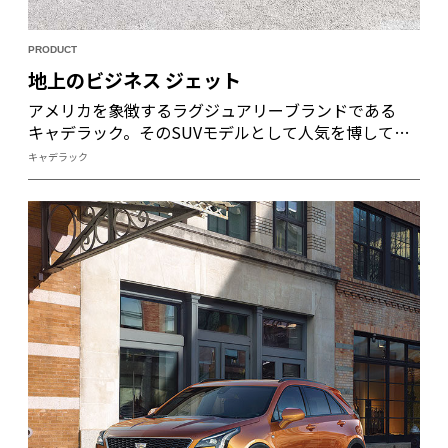
PRODUCT
地上のビジネス ジェット
アメリカを象徴するラグジュアリーブランドである
キャデラック。そのSUVモデルとして人気を博してき
たエスカレードが５代目に進化。上質さ、華やかさ
キャデラック
に、逞しさも兼ね備えた新型エスカレードは、季節や
場所を問わずに快適な移動を約束する、頼もしいパー
トナーとなってくれるはずだ。