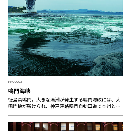
PRODUCT
鳴門海峡
徳島県鳴門。大きな渦潮が発生する鳴門海峡には、大
鳴門橋が架けられ、神戸淡路鳴門自動車道で本州と結
ばれている。撫養港から撫養街道を行けば、四国八十
八カ所霊場の１番札所である霊山寺へとたどり着く。
人や物が渦潮のように激しく行き交った四国の玄関口