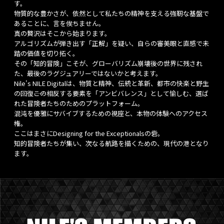
す。
物質的な豊かさが、依然として私たちの精神を支える強靭な基盤で
あることに、言を俟ちません。
真の贅沢はそこから始まります。
アルゴリズムが弾き出す「正解」を疑い、自らの審美眼と直感で未
踏の価値を切り拓く。
その「知的冒険」こそが、グローバリズム崩壊後の世界に残され
た、最後のラグジュアリーではないかと考えます。
Nile's NILE Digitalは、物質と精神、伝統と革新、都市の快楽と野生
の回復――この相反する要素を「アンビバレンス」として愉しむ、選ば
れた冒険者たちのためのプラットフォーム。
混沌を優雅にサバイブするための視座と、本物の体験へのアクセス
権。
ここはまさにDesigning for the Exceptionalsの砦。
知的冒険者たちが集い、次なる航路を描くための、現代の港となり
ます。