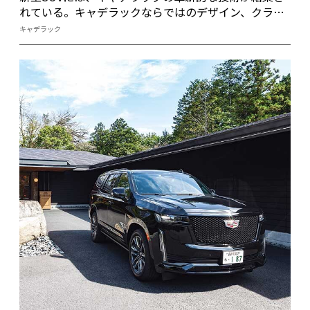
れている。キャデラックならではのデザイン、クラス
最大級のゆとりに満ちた室内空間が魅力的だ。
キャデラック