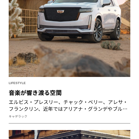
LIFESTYLE
音楽が響き渡る空間
エルビス・プレスリー、チャック・ベリー、アレサ・
フランクリン、近年ではアリアナ・グランデやブルー
ノ・マーズなど、キャデラックは数々のミュージシャ
キャデラック
ンの楽曲に登場し、その音楽性を象徴するアイコンと
して表現されてきた。だからこそ、キャデラックの音
響へのこだわりは並々ならぬものがある。キャデラッ