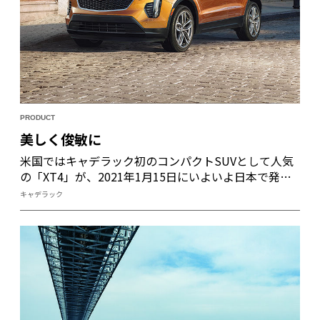
PRODUCT
美しく俊敏に
米国ではキャデラック初のコンパクトSUVとして人気
の「XT4」が、2021年1月15日にいよいよ日本で発売
となる。独自のスペースフレーム構造をベースに、躍
キャデラック
動感あふれる表情豊かなデザインと最新技術を搭載し
たプレミアムなSUVだ。