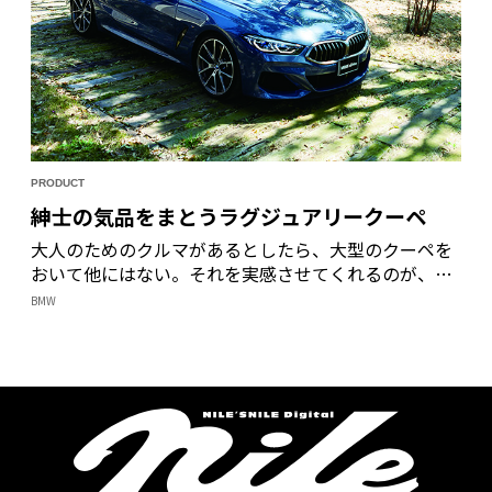
PRODUCT
紳士の気品をまとうラグジュアリークーペ
大人のためのクルマがあるとしたら、大型のクーペを
おいて他にはない。それを実感させてくれるのが、
BMWの新型8シリーズだ。眺めてよし、乗ってよし、
BMW
のすばらしい出来である。家族や仲間で集い、優雅で
贅沢な時間を過ごせる日本初の本物のカントリークラ
ブにも、よく合う雰囲気を持った一台だ。