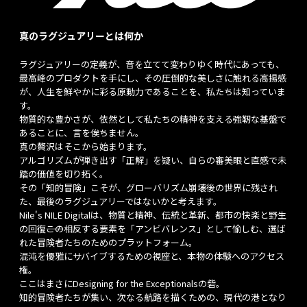
真のラグジュアリーとは何か
ラグジュアリーの定義が、音を立てて変わりゆく時代にあっても、
最高峰のプロダクトを手にし、その圧倒的な美しさに触れる高揚感
が、人生を鮮やかに彩る原動力であることを、私たちは知っていま
す。
物質的な豊かさが、依然として私たちの精神を支える強靭な基盤で
あることに、言を俟ちません。
真の贅沢はそこから始まります。
アルゴリズムが弾き出す「正解」を疑い、自らの審美眼と直感で未
踏の価値を切り拓く。
その「知的冒険」こそが、グローバリズム崩壊後の世界に残され
た、最後のラグジュアリーではないかと考えます。
Nile's NILE Digitalは、物質と精神、伝統と革新、都市の快楽と野生
の回復――この相反する要素を「アンビバレンス」として愉しむ、選ば
れた冒険者たちのためのプラットフォーム。
混沌を優雅にサバイブするための視座と、本物の体験へのアクセス
権。
ここはまさにDesigning for the Exceptionalsの砦。
知的冒険者たちが集い、次なる航路を描くための、現代の港となり