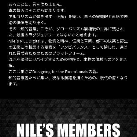
あることに、言を俟ちません。
真の贅沢はそこから始まります。
アルゴリズムが弾き出す「正解」を疑い、自らの審美眼と直感で未
踏の価値を切り拓く。
その「知的冒険」こそが、グローバリズム崩壊後の世界に残され
た、最後のラグジュアリーではないかと考えます。
Nile's NILE Digitalは、物質と精神、伝統と革新、都市の快楽と野生
の回復――この相反する要素を「アンビバレンス」として愉しむ、選ば
れた冒険者たちのためのプラットフォーム。
混沌を優雅にサバイブするための視座と、本物の体験へのアクセス
権。
ここはまさにDesigning for the Exceptionalsの砦。
知的冒険者たちが集い、次なる航路を描くための、現代の港となり
ます。