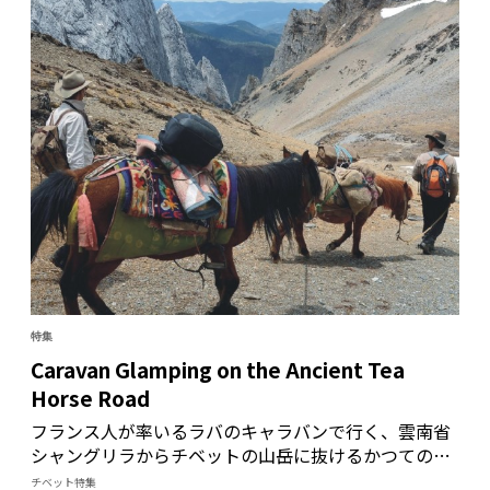
特集
Caravan Glamping on the Ancient Tea
Horse Road
フランス人が率いるラバのキャラバンで行く、雲南省
シャングリラからチベットの山岳に抜けるかつての茶
の交易路。4000ｍ級の峠、渓谷、川、村落、大草原を
チベット特集