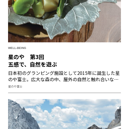
WELL-BEING
星のや 第3回
五感で、自然を遊ぶ
日本初のグランピング施設として2015年に誕生した星
のや富士。広大な森の中、屋外の自然と触れ合いなが
らの快適なステイが、ラグジュアリーの価値を拡張し
星のや富士
てくれる。アカマツの森の中にしつらえられたアウト
ドアダイニングで、土地のダイナミズムが集約された
「ジビエディナー」を味わおう。