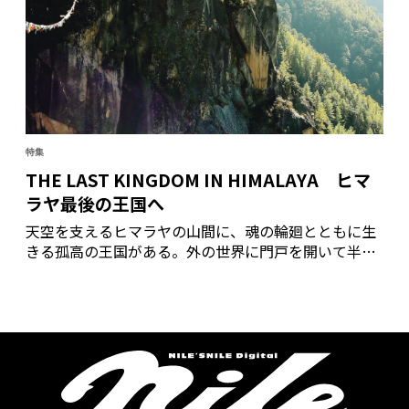
特集
THE LAST KINGDOM IN HIMALAYA ヒマ
ラヤ最後の王国へ
天空を支えるヒマラヤの山間に、魂の輪廻とともに生
きる孤高の王国がある。外の世界に門戸を開いて半世
紀足らず、その幸福伝説に魅了され訪れる旅人たち。
希薄な空気と険しい道にあえぎながらも、僧侶の唱え
る曼陀羅の世界に導かれ、ヒマラヤの織り成す光と影
を追った。