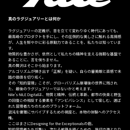
真のラグジュアリーとは何か
ラグジュアリーの定義が、音を立てて変わりゆく時代にあっても、
最高峰のプロダクトを手にし、その圧倒的な美しさに触れる高揚感
が、人生を鮮やかに彩る原動力であることを、私たちは知っていま
す。
物質的な豊かさが、依然として私たちの精神を支える強靭な基盤で
あることに、言を俟ちません。
真の贅沢はそこから始まります。
アルゴリズムが弾き出す「正解」を疑い、自らの審美眼と直感で未
踏の価値を切り拓く。
その「知的冒険」こそが、グローバリズム崩壊後の世界に残され
た、最後のラグジュアリーではないかと考えます。
Nile's NILE Digitalは、物質と精神、伝統と革新、都市の快楽と野生
の回復――この相反する要素を「アンビバレンス」として愉しむ、選ば
れた冒険者たちのためのプラットフォーム。
混沌を優雅にサバイブするための視座と、本物の体験へのアクセス
権。
ここはまさにDesigning for the Exceptionalsの砦。
知的冒険者たちが集い、次なる航路を描くための、現代の港となり