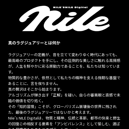
真のラグジュアリーとは何か
ラグジュアリーの定義が、音を立てて変わりゆく時代にあっても、
最高峰のプロダクトを手にし、その圧倒的な美しさに触れる高揚感
が、人生を鮮やかに彩る原動力であることを、私たちは知っていま
す。
物質的な豊かさが、依然として私たちの精神を支える強靭な基盤で
あることに、言を俟ちません。
真の贅沢はそこから始まります。
アルゴリズムが弾き出す「正解」を疑い、自らの審美眼と直感で未
踏の価値を切り拓く。
その「知的冒険」こそが、グローバリズム崩壊後の世界に残され
た、最後のラグジュアリーではないかと考えます。
Nile's NILE Digitalは、物質と精神、伝統と革新、都市の快楽と野生
の回復――この相反する要素を「アンビバレンス」として愉しむ、選ば