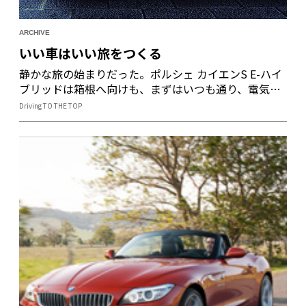
ARCHIVE
いい車はいい旅をつくる
静かな旅の始まりだった。ポルシェ カイエンS E-ハイ
ブリッドは箱根へ向けも、まずはいつも通り、電気
モーターで静かに走り出す。そして、ワインディング
Driving TO THE TOP
ロードに入れば、一気にスポーティーな足を披露。軽
快に力強く箱根の山道をぐんぐんと駆る。このクルマ
ならではの多彩な走りを楽しみ、都心から約1時間
半、箱根に到着。さらに静粛な雰囲気をまとう由緒あ
る地、強羅へ。ここには自然と完全に調和した静謐な
宿、強羅花壇が待っている。