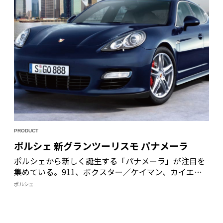
PRODUCT
ポルシェ 新グランツーリスモ パナメーラ
ポルシェから新しく誕生する「パナメーラ」が注目を
集めている。911、ボクスター／ケイマン、カイエン
に続く第４のモデルレンジで、今までにないスポー
ポルシェ
ティーなプレミアムカーだ。