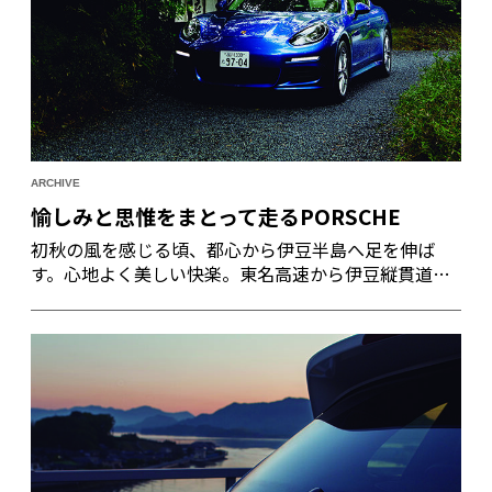
ARCHIVE
愉しみと思惟をまとって走るPORSCHE
初秋の風を感じる頃、都心から伊豆半島へ足を伸ば
す。心地よく美しい快楽。東名高速から伊豆縦貫道へ
高い静寂性を保ったまま走る。ポルシェが作るハイブ
リッドカーは、環境と楽しさを満足させる。ロングド
ライビングの目的地には、自然と完全に調和した静謐
な宿が待っている。感性と知性という言葉がふと頭に
浮かんだ。