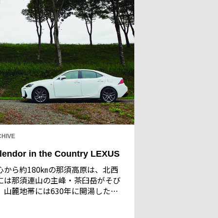
HIVE
lendor in the Country LEXUS
心から約180㎞の那須高原は、北西
には那須連山の主峰・茶臼岳がそび
、山麓地帯には630年に開湯した那
温泉郷があるなど、古から人々を引
つけてきた。そしてこの雄大な自然