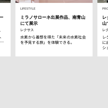
LIFESTYLE
PR
ー
ミラノサローネ出展作品、南青山
レ
にて展示
山
レクサス
レ
ー
、
水素から着想を得た「未来の水素社会
レ
ス
を予見する旅」を体験できる。
に
紹
ショ