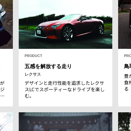
PRODUCT
PR
X
五感を解放する走り
鳥
レクサス
豊
食
が
デザインと走行性能を追求したレクサ
る
ジ
スLCでスポーティーなドライブを楽し
鳥
、
む。
ダ
い
ク
ル