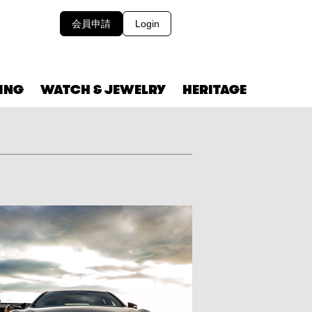
会員申請
Login
VING
WATCH & JEWELRY
HERITAGE