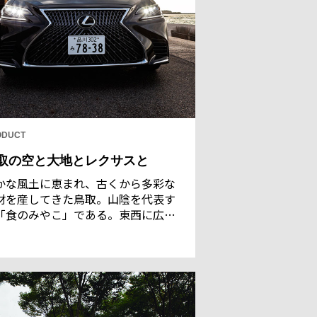
ODUCT
取の空と大地とレクサスと
かな風土に恵まれ、古くから多彩な
材を産してきた鳥取。山陰を代表す
「食のみやこ」である。東西に広い
取を、レクサスのフラッグシップセ
ンLSを足に“美味往還”した。