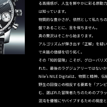
る高揚感が、人生を鮮やかに彩る原動
は知っています。
物質的な豊かさが、依然として私たち
盤であることに、言を俟ちません。
真の贅沢はそこから始まります。
アルゴリズムが弾き出す「正解」を疑
で未踏の価値を切り拓く。
その「知的冒険」こそが、グローバリ
れた、最後のラグジュアリーではないか
Nile's NILE Digitalは、物質と
野生の回復――この相反する要素を「アン
む、選ばれた冒険者たちのためのプラ
混沌を優雅にサバイブするための視座と