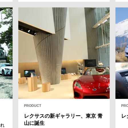
の
ス
をいまも守る古都を回った。
う
ン
い
が
チ
め
く
ロ
で
修
ル
き
の
旅
PRODUCT
PR
レクサスの新ギャラリー、東京 青
レ
山に誕生
れ