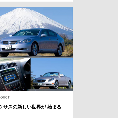
中に、ヨーロッパの雰囲気がただよ
牧場や修道院、ホテルがたたずんで
る。ヨーロッパの田舎のような情緒
ある那須高原を、この秋、マイナー
ェンジを果たした新型レクサスISで
ぐる。この地にレクサスISでやって
れば、高速道路やワインディング
ードで“運転する気持ちよさ”を追求
きるだけでなく、異国情緒を感じる
道院や牧場、ホテルを訪ねれば、ク
マに宿るデザイン性の高さも実感で
るはずだ。この秋、新型レクサスIS
走りとデザインの“輝き”を見つける
に出よう。
ODUCT
クサスの新しい世界が 始まる