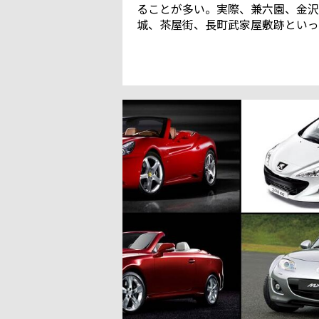
ることが多い。実際、兼六園、金沢
城、茶屋街、長町武家屋敷跡といっ
見どころは江戸時代に整備されたも
で、加賀蒔絵、金沢箔などの伝統工
品も引き継がれている。とはいえ、
沢は単に歴史を誇る街というわけで
ない。きわめて現代的――時には未来
すらある物事を取り入れ、伝統と併
させている。こうした街を「先鋭‐
妙の美」というフィロソフィーを持
レクサスでめぐる。