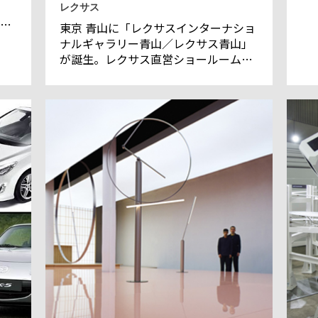
レクサス
た
東京 青山に「レクサスインターナショ
の
ナルギャラリー青山／レクサス青山」
芸
が誕生。レクサス直営ショールームと
金
しては、東京 高輪、東京 台場のMEGA
は
WEB、名古屋 ミッドランドスクウエア
的で
に続く全国で4か所目となる。
存
精
つ