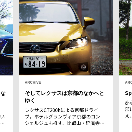
ARCHIVE
ARC
つな
そしてレクサスは京都のなかへと
Sp
ゆく
都
部
レクサスCT200hによる京都ドライ
え
い
ブ。ホテルグランヴィア京都のコン
須
間
シェルジュも推す、比叡山・延暦寺へ
き
圧
足を延ばす。そこを起点に、よき伝統