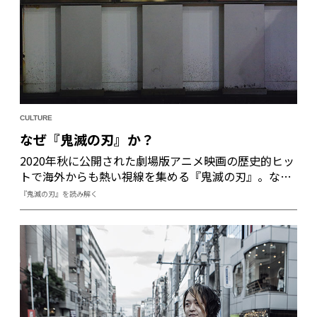
CULTURE
なぜ『鬼滅の刃』か？
2020年秋に公開された劇場版アニメ映画の歴史的ヒッ
トで海外からも熱い視線を集める『鬼滅の刃』。なぜ
このタイミングでこの作品がここまでの注目を集める
『鬼滅の刃』を読み解く
のか。その理由と作品の魅力について、3人の知識人た
ちに分析していただいた。