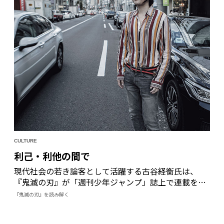
CULTURE
利己・利他の間で
現代社会の若き論客として活躍する古谷経衡氏は、
『鬼滅の刃』が「週刊少年ジャンプ」誌上で連載を開
始した当初から読みはじめ、アニメ化、映画化を経な
『鬼滅の刃』を読み解く
がら大ブームを引き起こす過程を見てきた。そんな古
谷氏がこの物語とその周辺をどう見ているか、話を聞