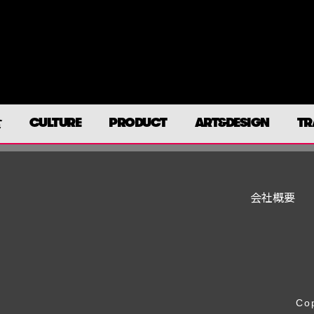
食
CULTURE
PRODUCT
ART&DESIGN
TR
会社概要
Cop