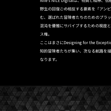
Nile's NILE Digitalは、物質と
野生の回復――この相反する要素を「アン
む、選ばれた冒険者たちのためのプラ
混沌を優雅にサバイブするための視座と
ス権。
ここはまさにDesigning for the Except
知的冒険者たちが集い、次なる航路を
なります。