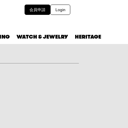
会員申請
Login
VING
WATCH & JEWELRY
HERITAGE