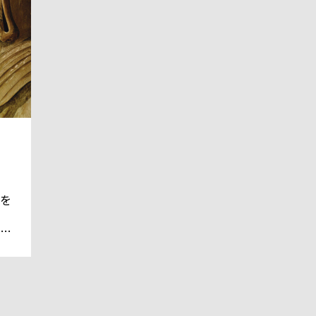
を
行
、
自
、
か