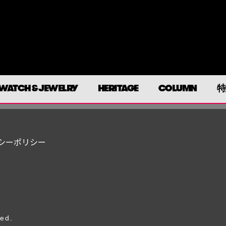
WATCH & JEWELRY
HERITAGE
COLUMN
特
シーポリシー
ved.