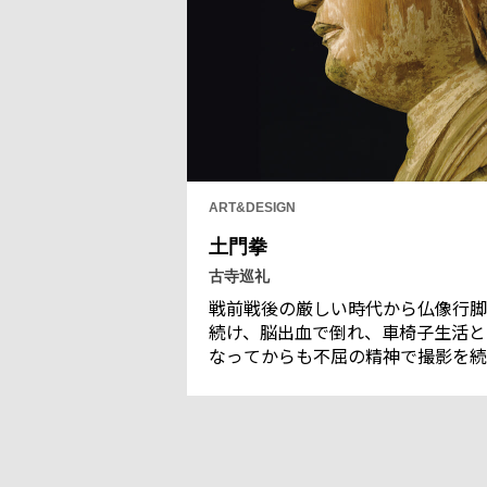
ART&DESIGN
土門拳
古寺巡礼
戦前戦後の厳しい時代から仏像行脚
続け、脳出血で倒れ、車椅子生活と
なってからも不屈の精神で撮影を続
した写真家・土門拳。仏像の手や足
衣など細部をクローズアップする独
の写真から、土門拳がその目で感じ
瞬間を捉えた仏像と日本人の魂が浮
び上がる。