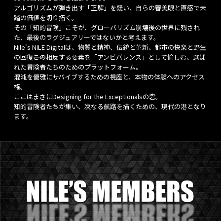
アルゴリズムが弾き出す「正解」を疑い、自らの審美眼と直感で未
踏の価値を切り拓く。
その「知的冒険」こそが、グローバリズム崩壊後の世界に残され
た、最後のラグジュアリーではないかと考えます。
Nile's NILE Digitalは、物質と精神、伝統と革新、都市の快楽と野生
の回復――この相反する要素を「アンビバレンス」として愉しむ、選ば
れた冒険者たちのためのプラットフォーム。
混沌を優雅にサバイブするための視座と、本物の体験へのアクセス
権。
ここはまさにDesigning for the Exceptionalsの砦。
知的冒険者たちが集い、次なる航路を描くための、現代の港となり
ます。