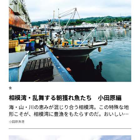
食
相模湾・乱舞する朝獲れ魚たち 小田原編
海・山・川の恵みが混じり合う相模湾。この特殊な地
形こそが、相模湾に豊漁をもたらすのだ。おいしい魚
を求めて、相模湾のおひざ元、小田原漁港と平塚漁港
小田原漁港
に行ってみた。