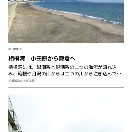
ACTIVITY
相模湾 小田原から鎌倉へ
相模湾には、黒潮系と親潮系の二つの海流が流れ込
み、箱根や丹沢の山からは二つの川から注ぎ込んでい
る。この特殊な地形こそが、相模湾に豊漁をもたら
相模湾沿いを巡る旅
す。 相模湾のおひざ元・小田原漁港と平塚漁港へ。さ
らに、相模湾沿いに鎌倉へ向かい、洋館ビッグ3を巡
る散歩に出た。