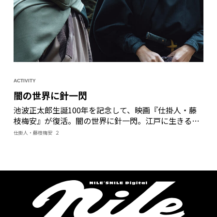
ACTIVITY
闇の世界に針一閃
池波正太郎生誕100年を記念して、映画『仕掛人・藤
枝梅安』が復活。闇の世界に針一閃。江戸に生きる男
女のどす黒い思いが交々交錯し、複雑な人間模様が浮
仕掛人・藤枝梅安 ２
き上がる。