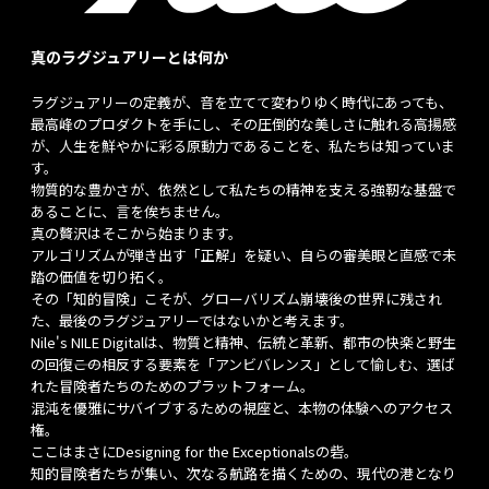
真のラグジュアリーとは何か
ラグジュアリーの定義が、音を立てて変わりゆく時代にあっても、
最高峰のプロダクトを手にし、その圧倒的な美しさに触れる高揚感
が、人生を鮮やかに彩る原動力であることを、私たちは知っていま
す。
物質的な豊かさが、依然として私たちの精神を支える強靭な基盤で
あることに、言を俟ちません。
真の贅沢はそこから始まります。
アルゴリズムが弾き出す「正解」を疑い、自らの審美眼と直感で未
踏の価値を切り拓く。
その「知的冒険」こそが、グローバリズム崩壊後の世界に残され
た、最後のラグジュアリーではないかと考えます。
Nile's NILE Digitalは、物質と精神、伝統と革新、都市の快楽と野生
の回復――この相反する要素を「アンビバレンス」として愉しむ、選ば
れた冒険者たちのためのプラットフォーム。
混沌を優雅にサバイブするための視座と、本物の体験へのアクセス
権。
ここはまさにDesigning for the Exceptionalsの砦。
知的冒険者たちが集い、次なる航路を描くための、現代の港となり