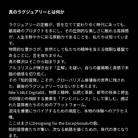
真のラグジュアリーとは何か
ラグジュアリーの定義が、音を立てて変わりゆく時代にあっても、
最高峰のプロダクトを手にし、その圧倒的な美しさに触れる高揚感
が、人生を鮮やかに彩る原動力であることを、私たちは知っていま
す。
物質的な豊かさが、依然として私たちの精神を支える強靭な基盤で
あることに、言を俟ちません。
真の贅沢はそこから始まります。
アルゴリズムが弾き出す「正解」を疑い、自らの審美眼と直感で未
踏の価値を切り拓く。
その「知的冒険」こそが、グローバリズム崩壊後の世界に残され
た、最後のラグジュアリーではないかと考えます。
Nile's NILE Digitalは、物質と精神、伝統と革新、都市の快楽と野生
の回復――この相反する要素を「アンビバレンス」として愉しむ、選ば
れた冒険者たちのためのプラットフォーム。
混沌を優雅にサバイブするための視座と、本物の体験へのアクセス
権。
ここはまさにDesigning for the Exceptionalsの砦。
知的冒険者たちが集い、次なる航路を描くための、現代の港となり
ます。