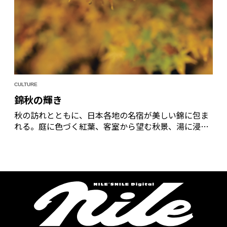
CULTURE
錦秋の輝き
秋の訪れとともに、日本各地の名宿が美しい錦に包ま
れる。庭に色づく紅葉、客室から望む秋景、湯に浸か
り仰ぐ木立の彩り―。そこには四季を愛でる美意識
と、和のもてなしが静かに息づいている。日常の喧騒
を離れ、秋そのものに身を委ねる旅へ。心に深く刻ま
れる、錦秋を体現する宿で心身を癒やし、静寂の時を
過ごしたい。