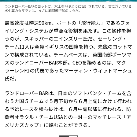
ランドローバーBARのヨットは、水上を飛ぶように設計されている。宙に浮いている
水中翼カタマランは、まさに戦闘飛行船のようだ。
最高速度は時速90km、ボートの「飛行能力」であるフォ
イリング・システムが重要な役割を果たす。この操作を担
うのが、スキッパーのエインズリー氏だ。セーリング・
チーム11人は全員イギリスの国籍を持つ、先鋭のヨットマ
ンで構成されている。チームベースは、英国南部ポーツマ
スのランドローバーBAR本部。CEOを務めるのは、マク
ラーレンF1の代表であったマーティン・ウィットマーシュ
氏だ。
ランドローバーBARは、日本のソフトバンク・チームを含
む５カ国５チームで５月下旬から６月上旬にかけて行われ
る予選レースを勝ち抜けば、６月中旬以降に行われる、防
衛者オラクル・チームUSAとの一対一のマッチレース「ア
メリカズカップ」に臨むことができる。