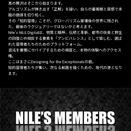
真の贅沢はそこから始まります。
アルゴリズムが弾き出す「正解」を疑い、自らの審美眼と直感で未
踏の価値を切り拓く。
その「知的冒険」こそが、グローバリズム崩壊後の世界に残され
た、最後のラグジュアリーではないかと考えます。
Nile's NILE Digitalは、物質と精神、伝統と革新、都市の快楽と野生
の回復――この相反する要素を「アンビバレンス」として愉しむ、選ば
れた冒険者たちのためのプラットフォーム。
混沌を優雅にサバイブするための視座と、本物の体験へのアクセス
権。
ここはまさにDesigning for the Exceptionalsの砦。
知的冒険者たちが集い、次なる航路を描くための、現代の港となり
ます。