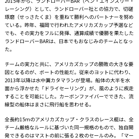
2015年から、ランドローバーBAR（ベン・エインズリー・
レーシング）として、ランドローバー社との協力で、切磋
琢磨（せっさたくま）を重ねて勝利へのパートナーを努め
ている。昨年、福岡で行われたアメリカズカップ予選など
でも、その実力をフルに発揮、通算成績で優勝を果たした
ランドローバーBARは、日本でもおなじみのチームとなっ
た。
チームの実力と共に、アメリカズカップの勝敗の大きな要
因となるのが、ボートの性能だ。従来のヨットに代わり、
2013年以降は水中翼カタマランが登場。船体の大半を水
面から浮かせた「ドライセーリング」が、風のように疾走
することを可能にした。カーボンファイバーでできた、流
線型の船体はまさに飛行船を思わせる。
全長約15ｍのアメリカズカップ・クラスのレース艇は、全
チーム厳格なルールに基づいた同一規格のもので、独自開
発できるのはマストの前に張る２枚のセールのみ。「マー