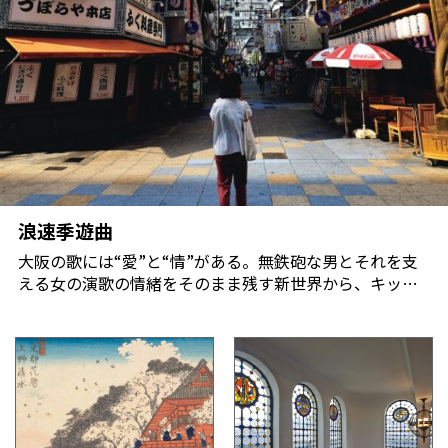
浪速季遊曲
大阪の歌には“愛”と“情”がある。無鉄砲な男とそれを支
える女の演歌の情緒をそのまま残す新世界から、キッ
チュな魅力で大人の恋を彩る心斎橋、月夜が似合う法善
寺横丁、そしてエベッさんを始めとする神社まで。時代
を超えて歌い継がれる大阪の歌の世界を歩くと、浪速の
懐深く“濃ゆい”魅力が見えてきた。