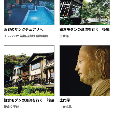
渓谷のサンクチュアリへ
鎌倉モダンの源流を行く 後編
エスパシオ 箱根迎賓館 麟鳳亀龍
古我邸
鎌倉モダンの源流を行く 前編
土門拳
鎌倉文学館
古寺巡礼