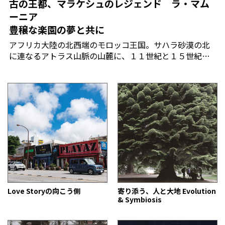
古の王都、マラケシュのレジェンド ラ・マム
ーニア
豊穣な楽園の夢と共に
アフリカ大陸の北西端のモロッコ王国。サハラ砂漠の北
に連なるアトラス山脈の山麓に、１１世紀と１５世紀の
王都であった古都マラケシュがある。優れた灌漑技術で
潤う都は、サハラの通商隊にとって、遊牧民のベルベル
族の言葉で「神の国」を意味するに相応しい地だった。
Love Storyの向こう側
寄り添う、人と大地 Evolution
& Symbiosis