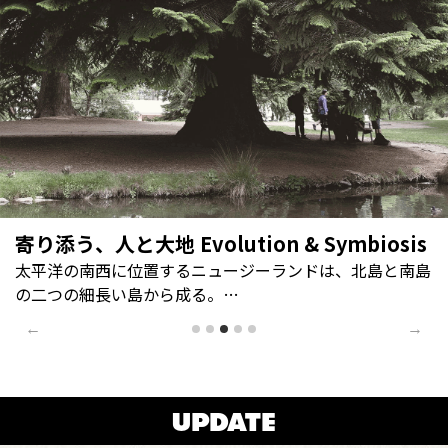
瀬戸内の春、凪を往く
穏やかな瀬戸内海に浮かぶ島の一つ、生口島。春にはレモ
ンの花が香るこの島には、か…
←
→
UPDATE