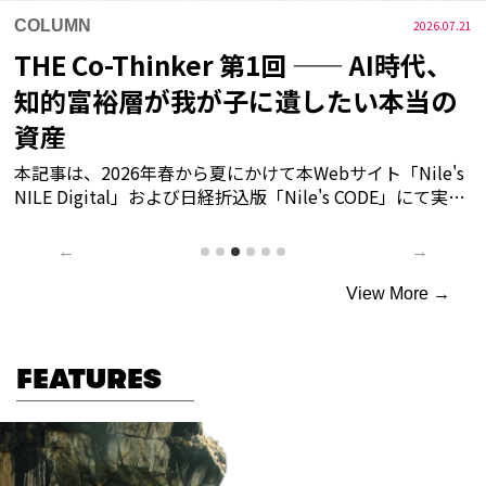
食
2026.07.21
実践する医食同源 厲家菜 銀座
厲愛茵
←
→
View More →
FEATURES