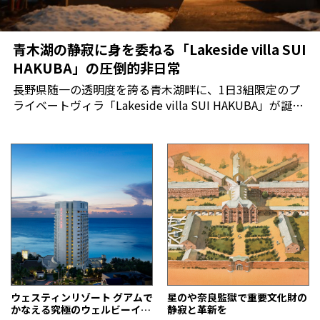
青木湖の静寂に身を委ねる「Lakeside villa SUI
HAKUBA」の圧倒的非日常
長野県随一の透明度を誇る青木湖畔に、1日3組限定のプ
ライベートヴィラ「Lakeside villa SUI HAKUBA」が誕
生。日常の喧騒から離れ、北アルプスのふもとで清らか
な水と森に包まれる、究極のウェルネス体験を提案して
いる。
ウェスティンリゾート グアムで
星のや奈良監獄で重要文化財の
かなえる究極のウェルビーイン
静寂と革新を