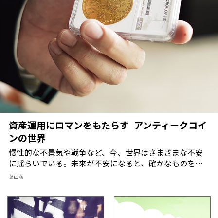
資産運用にロマンをもたらす アンティークコイ
ンの世界
慢性的な不景気や戦争など、今、世界はさまざまな不安
に揺らいでいる。未来が不安になると、確かなものをつ
かみたくなる。それは投資家も同じことだ。現物資産と
葉山満
して人気が高まるアンティークコインの魅力を案内人・
葉山満氏が語る。