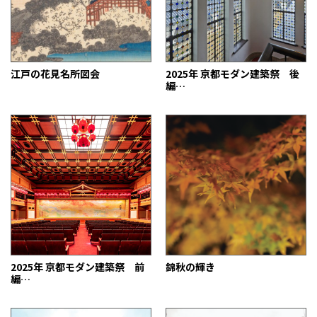
江戸の花見名所図会
2025年 京都モダン建築祭 後
編
京都の街と人が育む物語をひも
解く
2025年 京都モダン建築祭 前
錦秋の輝き
編
京都に見る日本の近代建築の幕
開け