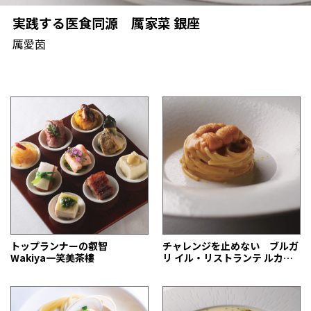
実践する医食同源 厲家菜 銀座
厲愛茵
トップランナーの叡智
チャレンジを止めない ブルガ
Wakiya一笑美茶樓
リ イル・リストランテ ルカ・
ファンティン