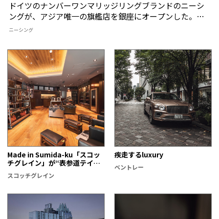
ドイツのナンバーワンマリッジリングブランドのニーシ
ングが、アジア唯一の旗艦店を銀座にオープンした。
ブランドが目指すのは、無駄な装飾を極限まで削ぎ落と
ニーシング
した、永遠に魅力的なジュエリーである。
Made in Sumida-ku「スコッ
疾走するluxury
チグレイン」が“表参道テイス
ベントレー
ト”をまとう時
スコッチグレイン