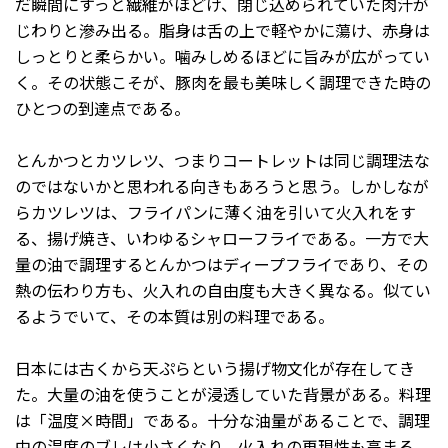
だ瞬間にすっと繊維がほどけ、閉じ込められていた肉汁が
じわりと滲み出る。脂身は舌の上で軽やかに蕩け、赤身は
しっとりと柔らかい。噛みしめるほどに旨みが広がってい
く。その状態こそが、豚肉を最も美味しく調理できた時の
ひとつの到達点である。
とんかつとカツレツ、つまりコートレットは同じ調理法な
のではないかと思われる向きもあろうと思う。しかしなが
らカツレツは、フライパンに薄く油を引いて火入れをす
る、揚げ焼き、いわゆるシャローフライである。一方で大
量の油で調理するとんかつはディープフライであり、その
熱の伝わり方も、火入れの自由度も大きく異なる。似てい
るようでいて、その本質は別の料理である。
日本には古くから天ぷらという揚げ物文化が存在してき
た。大量の油を使うことが浸透していた背景がある。料理
は「温度×時間」である。十分な油量があることで、調理
中の温度のブレは小さくなり、火入れの再現性も高まる。