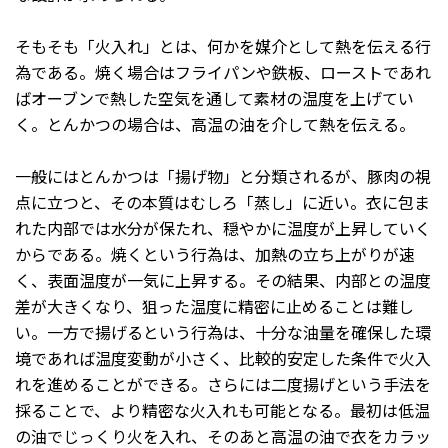
そもそも「火入れ」とは、何かを媒介として熱を伝える行
為である。焼く場合はフライパンや鉄板、ローストであれ
ばオーブンで熱した空気を通して素材の温度を上げてい
く。とんかつの場合は、高温の油を介して熱を伝える。
一般にはとんかつは「揚げ物」と分類されるが、豚肉の視
点に立つと、その本質はむしろ「蒸し」に近い。衣に包ま
れた内部では水分が保たれ、穏やかに温度が上昇していく
からである。焼くという行為は、加熱の立ち上がりが速
く、表面温度が一気に上昇する。その結果、内部との温度
差が大きくなり、狙った温度に精密に止めることは難し
い。一方で揚げるという行為は、十分な油量を確保した環
境であれば温度変動が小さく、比較的安定した条件で火入
れを進めることができる。さらには二度揚げという手法を
採ることで、より精密な火入れも可能となる。最初は低温
の油でじっくり火を入れ、そのあと高温の油で衣をカラッ