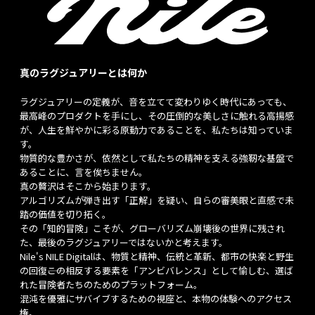
真のラグジュアリーとは何か
ラグジュアリーの定義が、音を立てて変わりゆく時代にあっても、
最高峰のプロダクトを手にし、その圧倒的な美しさに触れる高揚感
が、人生を鮮やかに彩る原動力であることを、私たちは知っていま
す。
物質的な豊かさが、依然として私たちの精神を支える強靭な基盤で
あることに、言を俟ちません。
真の贅沢はそこから始まります。
アルゴリズムが弾き出す「正解」を疑い、自らの審美眼と直感で未
踏の価値を切り拓く。
その「知的冒険」こそが、グローバリズム崩壊後の世界に残され
た、最後のラグジュアリーではないかと考えます。
Nile's NILE Digitalは、物質と精神、伝統と革新、都市の快楽と野生
の回復――この相反する要素を「アンビバレンス」として愉しむ、選ば
れた冒険者たちのためのプラットフォーム。
混沌を優雅にサバイブするための視座と、本物の体験へのアクセス
権。