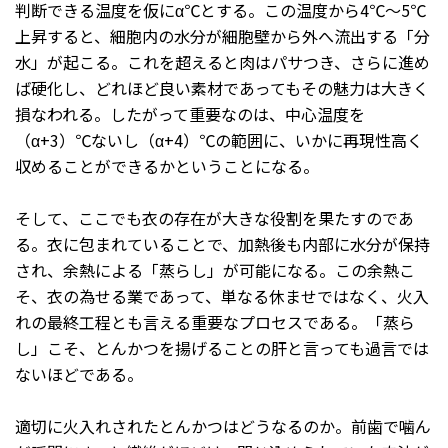
判断できる温度を仮にα℃とする。この温度から4℃〜5℃
上昇すると、細胞内の水分が細胞壁から外へ流出する「分
水」が起こる。これを超えると肉はパサつき、さらに進め
ば硬化し、どれほど良い素材であってもその魅力は大きく
損なわれる。したがって重要なのは、中心温度を
（α+3）℃ないし（α+4）℃の範囲に、いかに再現性高く
収めることができるかということになる。
そして、ここでも衣の存在が大きな役割を果たすのであ
る。衣に包まれていることで、加熱後も内部に水分が保持
され、余熱による「蒸らし」が可能になる。この余熱こ
そ、衣の為せる業であって、単なる休ませではなく、火入
れの最終工程とも言える重要なプロセスである。「蒸ら
し」こそ、とんかつを揚げることの肝と言っても過言では
ないほどである。
適切に火入れされたとんかつはどうなるのか。前歯で噛ん