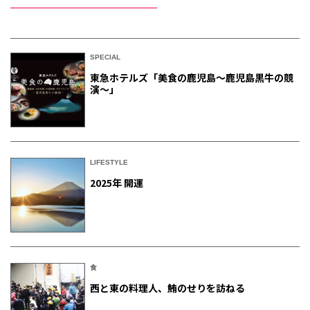
SPECIAL
東急ホテルズ「美食の鹿児島～鹿児島黒牛の競
演～」
LIFESTYLE
2025年 開運
食
西と東の料理人、鮪のせりを訪ねる