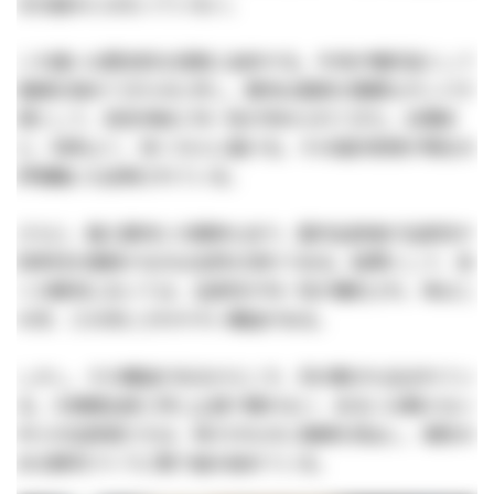
る仕組みにはなっていない。
この違いは歴史的な役割に由来する。牛肉が嗜好品として
価値を高めてきたのに対し、豚肉は国民の重要なタンパク
源として、安定供給と均一性が求められてきた。合理的
に、効率よく、多くの人に届ける。その設計思想が現在の
評価軸にも反映されている。
さらに、輸入豚肉との競争もあり、国内生産者が生産性や
効率性を重視するのは当然の流れである。結果として、多
くの豚肉においては、生産性や均一性が優先され、味は二
の次、三の次にされやすい構造がある。
しかし、その構造があるからこそ、別の動きも生まれてい
る。大規模生産と同じ土俵で戦わない、あるいは戦えない
中小の生産者たちは、味そのものに価値を見出し、個性の
ある豚肉づくりに取り組み始めている。