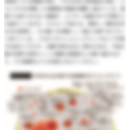
高値をつける問屋が現れ、それを求める飲食店が増え、さ
らにそれを体験した消費者が価値を理解し始めている。規
格では測りきれない価値が、ようやく流通の中で可視化さ
れ始めているのだ。だからこそ我々は、美味しい豚肉を求
めるお客様に、その違いを体験として届ける場でありたい
と考えている。これまでポジショニングマップなどで可視
化を試みてきたが、主観の域を出ない部分もある。今後は
脂の性質や旨味といった要素の数値化にも取り組みなが
ら、その価値をより立体的に伝えていきたい。