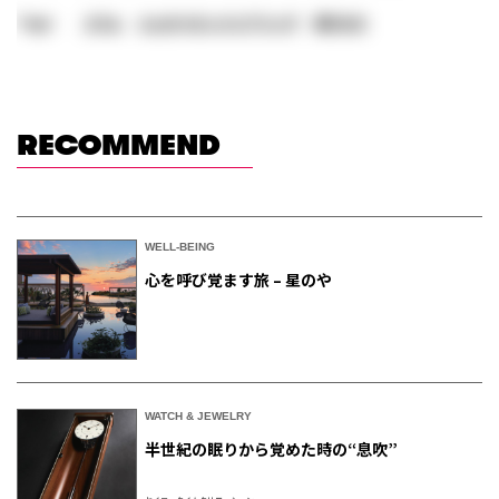
Tags:
コラム
とんかつエンジニアリング
眞杉大介
RECOMMEND
WELL-BEING
心を呼び覚ます旅 – 星のや
WATCH & JEWELRY
半世紀の眠りから覚めた時の“息吹”