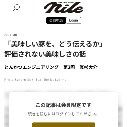
会員申請
Login
COLUMN
「美味しい豚を、どう伝えるか」——
評価されない美味しさの話
とんかつエンジニアリング 第2回 眞杉大介
Photo Satoru Seki Text Rie Nakajima
とんかつが好きで、これまでに1トン近く食べてきた。
この記事は会員限定です
だからこそ、とんかつ屋を開業しようと決めたとき、「美
続きを読むにはログインしてください。
味しいとんかつとは何か」という問いに対する自分なりの
答えは、驚くほどすっと定まった。それはこれまでの経験