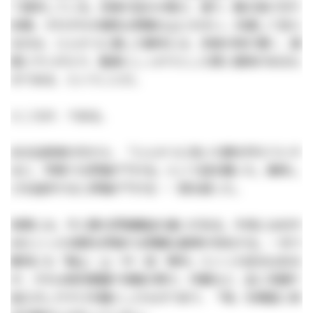
て提供している。赤身の旨みの強さ、香り、脂の溶け方や
余韻。それぞれの個性は想像以上に大きい。共通して言え
るのは、とんかつに適した豚肉とは、赤身の味が濃く、適
度にサシが入り、脂身にしっかりとした質と風味があるも
のである、ということだ。
ところが、である。
ある生産者の方から、「とんかつに向いた豚を作ろうとす
ると、市場での評価が下がる」という話を聞いた。美味し
さを追求すると評価が下がる——耳を疑った。
背景には、牛と豚の評価構造の違いがある。牛肉にはA5や
A4といった肉質を評価する明確な基準が存在する。一方で
豚肉にも「極上・上・中・並・等外」といった区分はある
が、それは枝肉重量や背脂の厚さ、外観など、主に流通や
加工のしやすさを軸としたものであり、「味」を精密に測