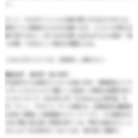
い。
そして、そのポテンシャルを最大限に引き出すためには、
豚肉ごとに最適な火入れが必要になる。とんかつは単なる
揚げ物ではない。衣で水分を閉じ込めながら火を通す「蒸
し料理」であるという視点が重要になる。
この火入れについては、次回詳しく触れたい。
眞杉大介 ますぎ・だいすけ
学生時代から全国のとんかつを食べ歩き、事業再生コンサ
ルタントからとんかつ職人へと転身した異色の経歴を持つ
とんかつマニア。2021年11月「tonkatsu.jp 表参道」を
オープンし、プロデューサーを務める。全国各地の養豚家
を訪ねて厳選した銘柄豚のラインアップと、その個性を引
き出す職人技は高い評価を得ている。現在は食文化として
のとんかつを次世代につなぐため、精力的に活動中。