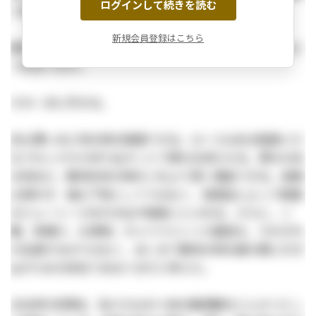
ログインして続きを読む
と嗜好が凝縮された、極めて個人的な定義である。
新規会員登録はこちら
豚肉をいかに美味しく食べるか。そのためにとんかつはど
うあるべきか。
その一点に尽きる。
衣は薄いほど肉の味を強調できる。ロースはある程度小さ
なブロックから切り出すことで厚みを持たせる。厚みのあ
る肉ほど、豚肉本来の味わいをより深く堪能できる。胡椒
は使わず、塩も下味としてではなく、浸透圧によって断面
のジューシーさを引き出す程度にとどめる。さらに、ご
飯、味噌汁、お漬物、キャベツといった脇役も、それぞれ
が主張するのではなく、あくまで豚肉の味を最大限に引き
出すための存在であるべきだと考えた。
2026年5月現在、私たちはのべ48の銘柄豚をとんかつとし