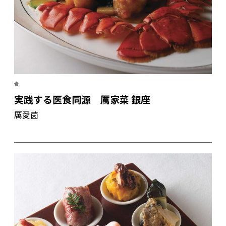
食
実践する医食同源 厲家菜 銀座
厲愛茵