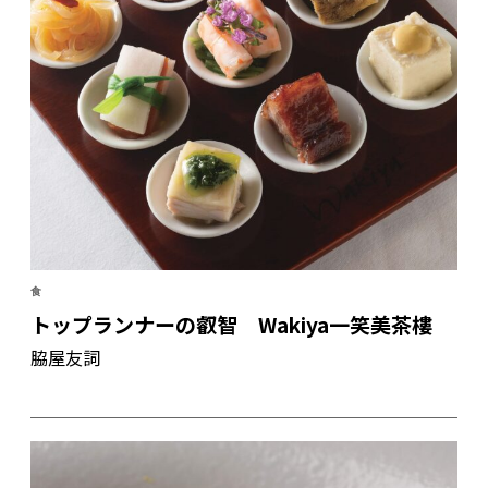
食
トップランナーの叡智 Wakiya一笑美茶樓
脇屋友詞