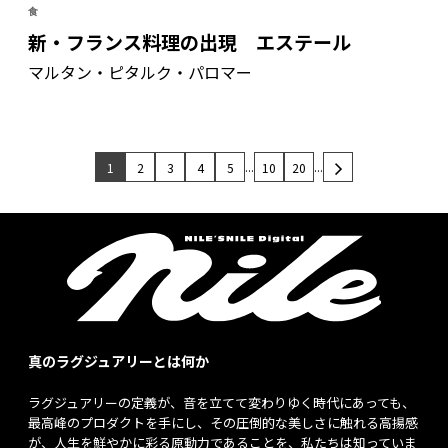
食
新・フランス料理の出現 エステール
マルタン・ピタルク・パロマー
...
...
1
2
3
4
5
10
20
真のラグジュアリーとは何か
ラグジュアリーの定義が、音を立てて変わりゆく時代にあっても、
最高峰のプロダクトを手にし、その圧倒的な美しさに触れる高揚感
が、人生を鮮やかに彩る原動力であることを、私たちは知っていま