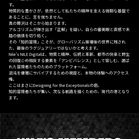
す。
物質的な豊かさが、依然として私たちの精神を支える強靭な基盤で
あることに、言を俟ちません。
真の贅沢はそこから始まります。
アルゴリズムが弾き出す「正解」を疑い、自らの審美眼と直感で未
踏の価値を切り拓く。
その「知的冒険」こそが、グローバリズム崩壊後の世界に残され
た、最後のラグジュアリーではないかと考えます。
Nile's NILE Digitalは、物質と精神、伝統と革新、都市の快楽と野生
の回復――この相反する要素を「アンビバレンス」として愉しむ、選ば
れた冒険者たちのためのプラットフォーム。
混沌を優雅にサバイブするための視座と、本物の体験へのアクセス
権。
ここはまさにDesigning for the Exceptionalsの砦。
知的冒険者たちが集い、次なる航路を描くための、現代の港となり
ます。