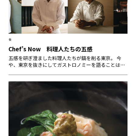
食
Chef’s Now 料理人たちの五感
五感を研ぎ澄ました料理人たちが鎬を削る東京。 今
や、東京を抜きにしてガストロノミーを語ることはで
きない。ミシュランで星を獲得し続ける料理人たち
も、料理界に旋風を巻き起こす若き俊才たちも、海外
からやって来る強者たちも、東京という街で最高のパ
フォーマンスを見せている。彼らの料理哲学を聞い
た。