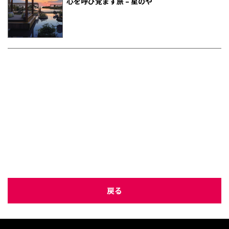
心を呼び覚ます旅 – 星のや
戻る