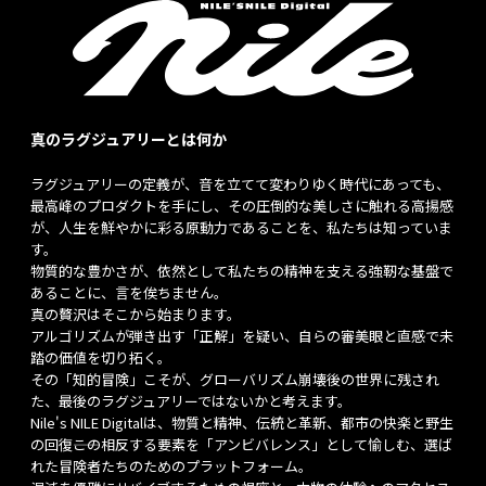
真のラグジュアリーとは何か
ラグジュアリーの定義が、音を立てて変わりゆく時代にあっても、
最高峰のプロダクトを手にし、その圧倒的な美しさに触れる高揚感
が、人生を鮮やかに彩る原動力であることを、私たちは知っていま
す。
物質的な豊かさが、依然として私たちの精神を支える強靭な基盤で
あることに、言を俟ちません。
真の贅沢はそこから始まります。
アルゴリズムが弾き出す「正解」を疑い、自らの審美眼と直感で未
踏の価値を切り拓く。
その「知的冒険」こそが、グローバリズム崩壊後の世界に残され
た、最後のラグジュアリーではないかと考えます。
Nile's NILE Digitalは、物質と精神、伝統と革新、都市の快楽と野生
の回復――この相反する要素を「アンビバレンス」として愉しむ、選ば
れた冒険者たちのためのプラットフォーム。