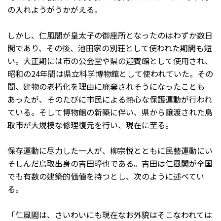
の入れようがうかがえる。
しかし、仁風閣が皇太子の御座所となったのはわずか数日
間であり、その後、池田家の別荘として使われた期間も短
い。大正期には市の公会堂や県の迎賓館として使用され、
昭和の24年間は県立科学博物館として使われていた。その
間、建物の老朽化を理由に廃棄されそうになったことも
あったが、そのたびに市民による熱心な保護運動が行われ
ている。そして博物館の新築に伴い、県から譲渡された鳥
取市が大規模な修理復元を行い、現在に至る。
保存運動に尽力した一人が、柳宗悦とともに民藝運動にい
そしんだ鳥取出身の吉田璋也である。吉田は仁風閣が全国
でも有数の建築的価値を持つとし、次のように述べてい
る。
「仁風閣は、さいわいにも現在なお外貌はそこなわれては