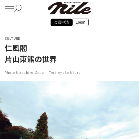
会員申請
Login
CULTURE
仁風閣
片山東熊の世界
Photo Masahiro Goda Text Ayuko Miura