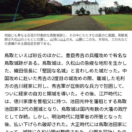
何段にも重なる石垣が印象的な鳥取城跡と、その中にたたずむ白亜の仁風閣。鳥取城
跡は久松山のふもとに位置し、山頂に山上の丸、山麓に二の丸、天球丸、三の丸など
の遺構がある国指定史跡である。
鳥取といえば砂丘のほかに、豊臣秀吉の兵糧攻めで有名な
鳥取城跡がある。鳥取城は、久松山の急峻な地形を生かし
た、織田信長に「堅固な名城」と言わしめた城だった。中
国攻めに赴いた秀吉の2度目の城攻めの際、籠城した毛利
方の吉川経家に対し、秀吉軍が圧倒的な兵力で包囲して、
ついに経家の自刃と開城を導いた。その後、江戸時代に
は、徳川家康を曽祖父に持つ、池田光仲を藩祖とする鳥取
池田家12代の居城となり、鳥取城は国内有数の大藩の政庁
として存続。しかし、明治時代に陸軍省の所管となった
後、払い下げられ破却された。大正時代には鳥取池田家に
よって、城跡に久松公園が整備された。公園を設計したの