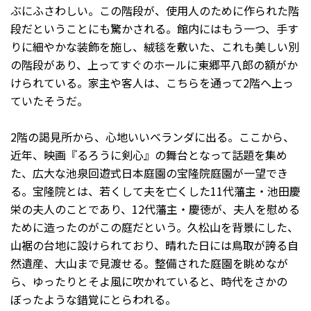
ぶにふさわしい。この階段が、使用人のために作られた階
段だということにも驚かされる。館内にはもう一つ、手す
りに細やかな装飾を施し、絨毯を敷いた、これも美しい別
の階段があり、上ってすぐのホールに東郷平八郎の額がか
けられている。家主や客人は、こちらを通って2階へ上っ
ていたそうだ。
2階の謁見所から、心地いいベランダに出る。ここから、
近年、映画『るろうに剣心』の舞台となって話題を集め
た、広大な池泉回遊式日本庭園の宝隆院庭園が一望でき
る。宝隆院とは、若くして夫を亡くした11代藩主・池田慶
栄の夫人のことであり、12代藩主・慶徳が、夫人を慰める
ために造ったのがこの庭だという。久松山を背景にした、
山裾の台地に設けられており、晴れた日には鳥取が誇る自
然遺産、大山まで見渡せる。整備された庭園を眺めなが
ら、ゆったりとそよ風に吹かれていると、時代をさかの
ぼったような錯覚にとらわれる。