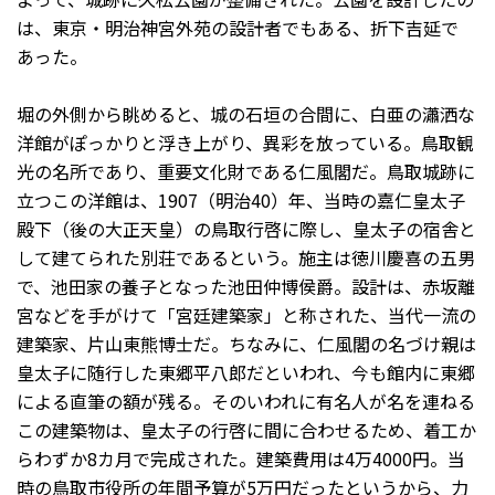
は、東京・明治神宮外苑の設計者でもある、折下吉延で
あった。
堀の外側から眺めると、城の石垣の合間に、白亜の瀟洒な
洋館がぽっかりと浮き上がり、異彩を放っている。鳥取観
光の名所であり、重要文化財である仁風閣だ。鳥取城跡に
立つこの洋館は、1907（明治40）年、当時の嘉仁皇太子
殿下（後の大正天皇）の鳥取行啓に際し、皇太子の宿舎と
して建てられた別荘であるという。施主は徳川慶喜の五男
で、池田家の養子となった池田仲博侯爵。設計は、赤坂離
宮などを手がけて「宮廷建築家」と称された、当代一流の
建築家、片山東熊博士だ。ちなみに、仁風閣の名づけ親は
皇太子に随行した東郷平八郎だといわれ、今も館内に東郷
による直筆の額が残る。そのいわれに有名人が名を連ねる
この建築物は、皇太子の行啓に間に合わせるため、着工か
らわずか8カ月で完成された。建築費用は4万4000円。当
時の鳥取市役所の年間予算が5万円だったというから、力