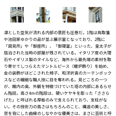
凛とした空気が流れる内部の意匠も圧巻だ。1階は鳥取藩
や池田家ゆかりの品が並ぶ展示室となっており、2階に
「謁見所」や「御座所」、「御寝室」といった、皇太子が
宿泊された当時の部屋が残されている。イタリア産の大理
石やイギリス製のタイルなど、海外から最先端の素材を取
り寄せてしつらえたマントルピース（暖炉飾り）を始め、
金の装飾がほどこされた椅子、和洋折衷のカーテンボック
スなどの繊細な職人技に目を奪われる。見どころの一つ
が、館内の奥、外観を特徴づけていた塔の内部にあるらせ
ん階段。高さ4mの階段は、硬いケヤキを彫った「ささら
げた」と呼ばれる厚板のみで支えられており、支柱がな
い。その技術力の高さはもちろんのこと、構造の美しさ、
窓を背にした曲線のしなやかな優美さは、まさに芸術と呼