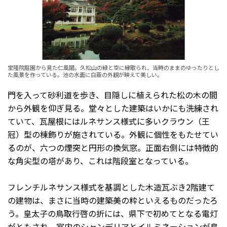
宝隆院庭園から見た仁風閣。久松山の緑と空に縁取られ、当時のままのゆったりとし
た風景を作っている。池の水面に白亜の外観が映えて美しい。
門を入って砂利道を歩き、目隠しに植えられた松の木の間
から外観を仰ぎ見る。堂々とした建築はいかにも洗練され
ていて、瓦屋根にはルネサンス様式に多いクラウン（王
冠）型の棟飾りが施されている。外観に個性をもたせてい
るのが、六つの煙突と円形の換気窓。正面右側には特徴的
な角尖型の塔があり、これは階段室となっている。
フレンチルネサンス様式を基調とした木造瓦ぶき2階建て
の建物は、まさに当時の建築美の粋といえるものだったろ
う。皇太子の鳥取行啓の折には、県下で初めてとなる電灯
がともされ、室内のシャンデリアとイルミネーションが鳥