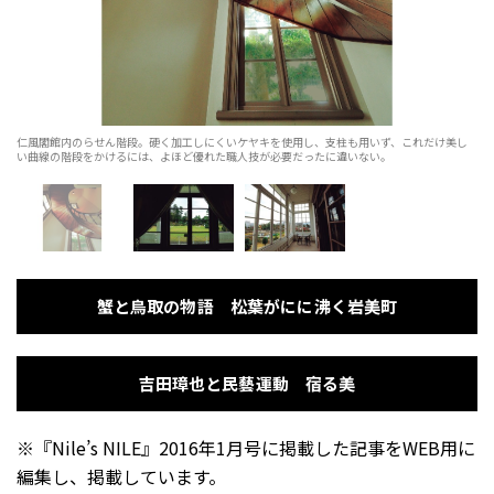
仁風閣館内のらせん階段。硬く加工しにくいケヤキを使用し、支柱も用いず、これだけ美し
い曲線の階段をかけるには、よほど優れた職人技が必要だったに違いない。
蟹と鳥取の物語 松葉がにに沸く岩美町
吉田璋也と民藝運動 宿る美
※『Nile’s NILE』2016年1月号に掲載した記事をWEB用に
編集し、掲載しています。