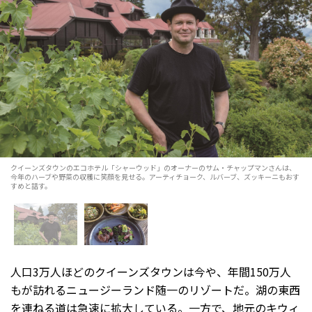
クイーンズタウンのエコホテル「シャーウッド」のオーナーのサム・チャップマンさんは、
今年のハーブや野菜の収穫に笑顔を見せる。アーティチョーク、ルバーブ、ズッキーニもおす
すめと話す。
人口3万人ほどのクイーンズタウンは今や、年間150万人
もが訪れるニュージーランド随一のリゾートだ。湖の東西
を連ねる道は急速に拡大している。一方で、地元のキウィ