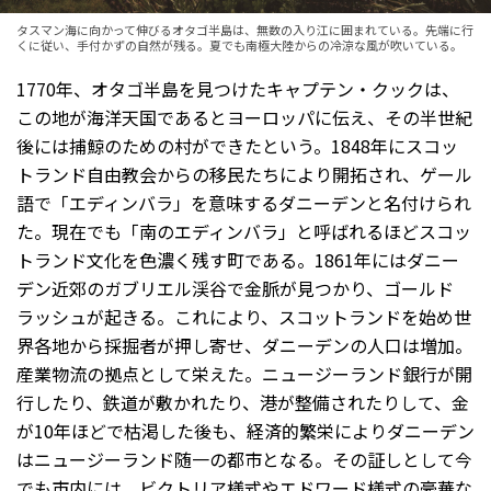
タスマン海に向かって伸びるオタゴ半島は、無数の入り江に囲まれている。先端に行
くに従い、手付かずの自然が残る。夏でも南極大陸からの冷涼な風が吹いている。
1770年、オタゴ半島を見つけたキャプテン・クックは、
この地が海洋天国であるとヨーロッパに伝え、その半世紀
後には捕鯨のための村ができたという。1848年にスコッ
トランド自由教会からの移民たちにより開拓され、ゲール
語で「エディンバラ」を意味するダニーデンと名付けられ
た。現在でも「南のエディンバラ」と呼ばれるほどスコッ
トランド文化を色濃く残す町である。1861年にはダニー
デン近郊のガブリエル渓谷で金脈が見つかり、ゴールド
ラッシュが起きる。これにより、スコットランドを始め世
界各地から採掘者が押し寄せ、ダニーデンの人口は増加。
産業物流の拠点として栄えた。ニュージーランド銀行が開
行したり、鉄道が敷かれたり、港が整備されたりして、金
が10年ほどで枯渇した後も、経済的繁栄によりダニーデン
はニュージーランド随一の都市となる。その証しとして今
でも市内には、ビクトリア様式やエドワード様式の豪華な