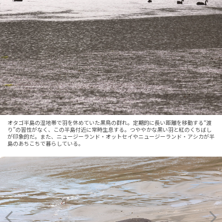
オタゴ半島の湿地帯で羽を休めていた黒鳥の群れ。定期的に長い距離を移動する“渡
り”の習性がなく、この半島付近に常時生息する。つややかな黒い羽と紅のくちばし
が印象的だ。また、ニュージーランド・オットセイやニュージーランド・アシカが半
島のあちこちで暮らしている。