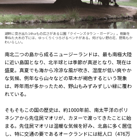
湖畔に突き出た14haもの広さがある公園「クイーンズタウン・ガーデン」。樹齢を
重ねた大木の下には、ゆっくりくつろげるベンチがある。何げない野の花、野鳥もか
わいらしい。
南北二つの島から成るニュージーランドは、最も南極大陸
に近い島国となり、北半球とは季節が真逆となり、現在は
盛夏。真夏でも海から冷涼な風が吹き、湿度が低い爽やか
な気候、例年なら山々などの草木が褐色するという現象
は、昨年雨が多かったため、野山もみずみずしい緑に覆わ
れている。
そもそもこの国の歴史は、約1000年前、南太平洋のポリ
ネシアから先住民マオリが、カヌーで渡ってきたことに始
まる。先住民マオリは温暖な気候を好み、北島に多く居住
し、特に交通の要であるオークランドには総人口（476万