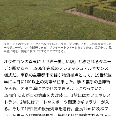
ダニーデンのランドマークともなっている、ダニーデン駅。イギリスの高級車ジャガ
ーでダニーデン市内を観光できる、プライベートツアーもおすすめだ。坂が多く、風
が強い町を、快適にドライブすることができる。
オクタゴンの真東に「世界一美しい駅」と称されるダニー
デン駅がある。1906年完成のフレミッシュ・ルネサンス
様式だ。南島の主要都市を結ぶ物流拠点として、19世紀後
半には日に100以上の列車が往来した。駅の裏手の倉庫街
からも、オタゴ湾にアクセスできるようになっていた。
1949年に市がこの倉庫を大改装し、1階にはカフェやレス
トラン、2階にはアートやスポーツ関連のギャラリーが入
る。そして1日1便の観光列車を運行。全長1kmに及ぶプ
ラットホームは国内最長で、毎年10月に開催されるファッ