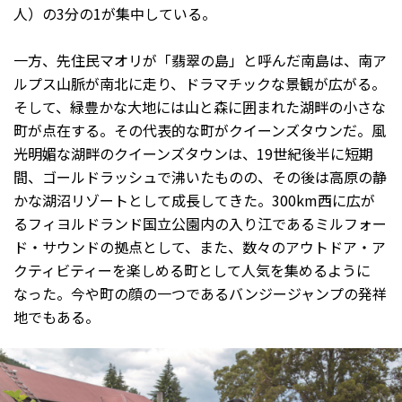
人）の3分の1が集中している。
一方、先住民マオリが「翡翠の島」と呼んだ南島は、南ア
ルプス山脈が南北に走り、ドラマチックな景観が広がる。
そして、緑豊かな大地には山と森に囲まれた湖畔の小さな
町が点在する。その代表的な町がクイーンズタウンだ。風
光明媚な湖畔のクイーンズタウンは、19世紀後半に短期
間、ゴールドラッシュで沸いたものの、その後は高原の静
かな湖沼リゾートとして成長してきた。300km西に広が
るフィヨルドランド国立公園内の入り江であるミルフォー
ド・サウンドの拠点として、また、数々のアウトドア・ア
クティビティーを楽しめる町として人気を集めるように
なった。今や町の顔の一つであるバンジージャンプの発祥
地でもある。