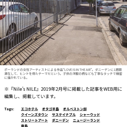
ポーランドの女性アーティストによる作品“LOVE IS IN THE AIR”。ダニーデンに1週間
滞在して、ヒントを得たテーマだという。子供の洋服の柄なども丁寧なタッチで精密
に描かれている。
※『Nile’s NILE』2019年2月号に掲載した記事をWEB用に
編集し、掲載しています。
Tags:
エコホテル
オタゴ半島
オルベストン邸
クイーンズタウン
サステイナブル
シャーウッド
ストリートアート
ダニーデン
ニュージーランド
南島