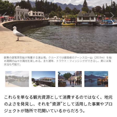
数隻の遊覧蒸気船が発着する波止場。クルーズでは最高峰のアーンスロー山（2819m）を始
め周囲の山々の風光を楽しめる。また通年、トラウト・フィッシングができるし、夏には海
水浴も可能だ。
これらを単なる観光資源として消費するのではなく、地元
のよさを発見し、それを“資源”として活用した事業やプロ
ジェクトが随所で花開いているからだろう。