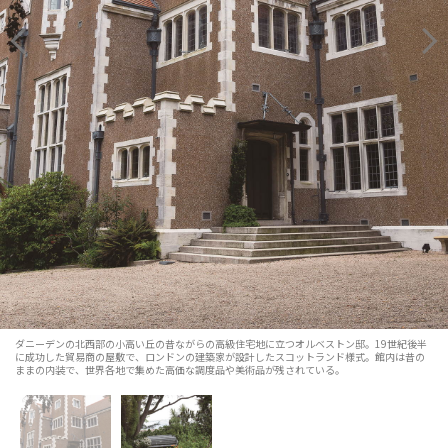
ダニーデンの北西部の小高い丘の昔ながらの高級住宅地に立つオルベストン邸。19世紀後半
に成功した貿易商の屋敷で、ロンドンの建築家が設計したスコットランド様式。館内は昔の
ままの内装で、世界各地で集めた高価な調度品や美術品が残されている。