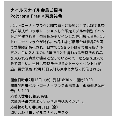
ナイルスナイル会員ご招待
Poltrona Frau×奈良祐希
ポルトローナ・フラウと陶芸家・建築家として活躍する奈
良祐希氏がコラボレーションした限定モデルの特別イベン
トが開催される。奈良氏がデザインした専用展示台をポル
トローナ・フラウが制作。作品および展示台は世界7カ国
で数量限定販売され、日本では5セット限定で展示販売予
定だ。手に入れるのに3年待ちとも言われる奈良氏の作品
を見られる貴重な機会となっているので、ぜひ足を運んで
みてほしい。当日は奈良氏を迎えたトークイベントも実
施。展示販売は2月13日以降も東京と大阪で開催される。
開催日時●2月13日（木）受付18:30～／開始19:00
開催場所●ポルトローナ・フラウ東京⻘⼭ 東京都港区南
⻘⼭5-2-13
応募人数●10組20名様
応募方法●応募ボタンからお申込みください。
応募締め切り●1月31日（金）
問い合わせ●ナイルスナイルデスク