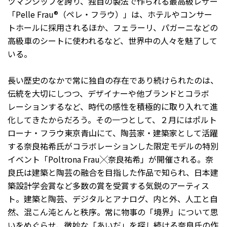
ツマンシップを誇り、独自の製法で作られる最高級レザー
「Pelle Frau®（ペレ・フラウ）」は、ホテルやコンサー
トホールに採用されるほか、フェラーリ、パガーニなどの
高級車のシートに使われるなど、世界中の人々を魅了して
いる。
長い歴史のなかで常に独自の存在であり続けられたのは、
伝統を大切にしつつ、デザイナーや他ブランドとコラボ
レーションするなど、時代の感性を積極的に取り入れて進
化してきたからだろう。その一つとして、２月にはポルト
ローナ・フラウ東京青山にて、陶芸家・建築家として活躍
する奈良祐希氏がコラボレーションした限定モデルの特別
イベント「Poltrona Frau╳奈良祐希」が開催される。奈
良氏は建築と陶芸の融合を目指した作品で知られ、日本建
築設計学会賞など多数の賞を受賞する気鋭のアーティス
ト。建築と陶芸、デジタルとアナログ、内と外、人工と自
然、混こん沌とんと秩序。常に物事の「境界」について思
いをめぐらせ、微妙な「あいだ」を探し続ける奈良氏の作