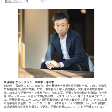
奈良祐希 なら・ゆうき 陶芸家・建築家
1989年、石川県生まれ。2013年、東京藝術大学美術学部建築科卒業。16年、多治見
市陶磁器意匠研究所卒業。17年、東京藝術大学大学院美術研究科建築専攻首席卒
業。21年より建築デザイン事務所EARTHEN主宰。建築と陶芸の融合を目指した代表
作〈Bone Flower〉が金沢21世紀美術館、大林コレクション等に永久収蔵されてい
る。建築分野では23年にAACA賞芦原義信新人賞を史上最年少で受賞し、24年には日
本建築設計学会賞、グッドデザイン賞、日本空間デザイン賞銀賞、いしかわ景観賞、
金沢都市美文化賞等を相次いで受賞。建築の分野においても才能を発揮している。