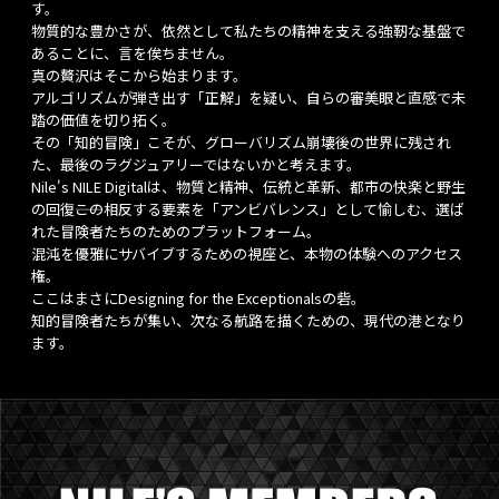
す。
物質的な豊かさが、依然として私たちの精神を支える強靭な基盤で
あることに、言を俟ちません。
真の贅沢はそこから始まります。
アルゴリズムが弾き出す「正解」を疑い、自らの審美眼と直感で未
踏の価値を切り拓く。
その「知的冒険」こそが、グローバリズム崩壊後の世界に残され
た、最後のラグジュアリーではないかと考えます。
Nile's NILE Digitalは、物質と精神、伝統と革新、都市の快楽と野生
の回復――この相反する要素を「アンビバレンス」として愉しむ、選ば
れた冒険者たちのためのプラットフォーム。
混沌を優雅にサバイブするための視座と、本物の体験へのアクセス
権。
ここはまさにDesigning for the Exceptionalsの砦。
知的冒険者たちが集い、次なる航路を描くための、現代の港となり
ます。