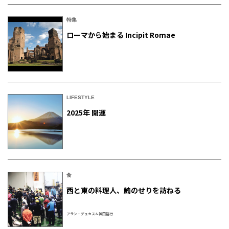
特集
ローマから始まる Incipit Romae
LIFESTYLE
2025年 開運
食
西と東の料理人、鮪のせりを訪ねる
アラン・デュカス＆神田裕行