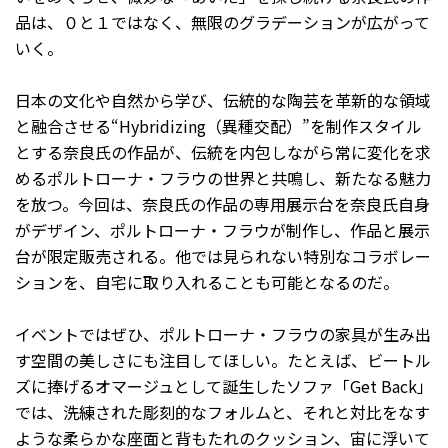
品は、０と１ではなく、無限のグラデーションが広がって
いく。
日本の文化や自然から学び、伝統的な陶芸を革新的な領域
と融合させる“Hybridizing（異種交配）”を制作スタイル
とする奈良氏の作品が、伝統を内包しながら常に変化を求
めるポルトローナ・フラウの世界と共鳴し、新たなる魅力
を放つ。今回は、奈良氏の作品の専用展示台を奈良氏自身
がデザイン、ポルトローナ・フラウが制作し、作品と展示
台が限定販売される。他では見られない特別なコラボレー
ションを、自宅に取り入れることも可能となるのだ。
イベントではぜひ、ポルトローナ・フラウの家具が生み出
す空間の美しさにも注目してほしい。たとえば、ビートル
ズに捧げるオマージュとして誕生したソファ「Get Back」
では、洗練された彫刻的なフォルムと、それと対比をなす
ような柔らかな座面と背もたれのクッション、宙に浮いて