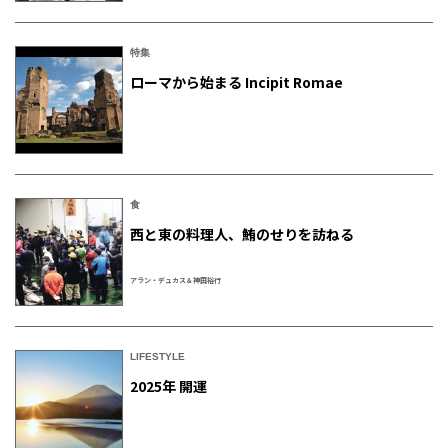
特集
ローマから始まる Incipit Romae
食
西と東の料理人、鮪のせりを訪ねる
アラン・デュカス＆神田裕行
LIFESTYLE
2025年 開運