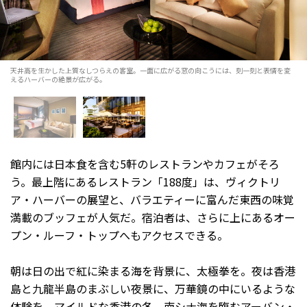
天井高を生かした上質なしつらえの客室。一面に広がる窓の向こうには、刻一刻と表情を変
えるハーバーの絶景が広がる。
館内には日本食を含む5軒のレストランやカフェがそろ
う。最上階にあるレストラン「188度」は、ヴィクトリ
ア・ハーバーの展望と、バラエティーに富んだ東西の味覚
満載のブッフェが人気だ。宿泊者は、さらに上にあるオー
プン・ルーフ・トップへもアクセスできる。
朝は日の出で紅に染まる海を背景に、太極拳を。夜は香港
島と九龍半島のまぶしい夜景に、万華鏡の中にいるような
体験を。マイルドな香港の冬、南シナ海を臨むアーバン・