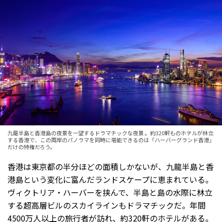
九龍半島と香港島の夜景を一望するドラマチックな夜景 。約320軒ものホテルが林立
する香港で、この両岸のパノラマを同時に堪能できるのは「ハーバーグランド香港」
だけの特権だろう。
香港は東京都の半分ほどの面積しかないが、九龍半島と香
港島という変化に富んだランドスケープに恵まれている。
ヴィクトリア・ハーバーを挟んで、半島と島の水際に林立
する超高層ビルのスカイラインもドラマチックだ。年間
4500万人以上の旅行者が訪れ、約320軒のホテルがある。