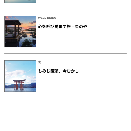
WELL-BEING
心を呼び覚ます旅 – 星のや
食
もみじ饅頭、今むかし