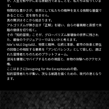
が、人生を鮮やかに彩る原動力であることを、私たちは知っていま
す。
物質的な豊かさが、依然として私たちの精神を支える強靭な基盤で
あることに、言を俟ちません。
真の贅沢はそこから始まります。
アルゴリズムが弾き出す「正解」を疑い、自らの審美眼と直感で未
踏の価値を切り拓く。
その「知的冒険」こそが、グローバリズム崩壊後の世界に残され
た、最後のラグジュアリーではないかと考えます。
Nile's NILE Digitalは、物質と精神、伝統と革新、都市の快楽と野生
の回復――この相反する要素を「アンビバレンス」として愉しむ、選ば
れた冒険者たちのためのプラットフォーム。
混沌を優雅にサバイブするための視座と、本物の体験へのアクセス
権。
ここはまさにDesigning for the Exceptionalsの砦。
知的冒険者たちが集い、次なる航路を描くための、現代の港となり
ます。