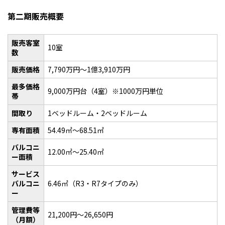
第二期販売概要
販売客室
10室
数
販売価格
7,790万円～1億3,910万円
最多価格
9,000万円台（4室）※1000万円単位
帯
間取り
1ベッドルーム・2ベッドルーム
専有面積
54.49㎡～68.51㎡
バルコニ
12.00㎡～25.40㎡
ー面積
サービス
バルコニ
6.46㎡（R3・R7タイプのみ）
ー
管理費等
21,200円～26,650円
（月額）