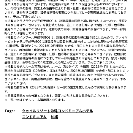
際とは異なる場合がございます。周辺環境は将来にわたり保証されるものではございませ
ん。今後行政の指導、施工上の理由等により外観・仕様・色彩等に変更が生じる場合がござ
います。 建物形状の細部、設備機器等の表現につきましては一部簡略化または省略しており
ます。予めご了承ください。
※掲載のクラブラウンジ完成予想CGは、計画段階の図面を基に描き起こしたもので、実際と
は異なる場合がございます。今後行政の指導、施工上の理由等により外観・仕様・色彩等に
変更が生じる場合がございます。建物形状の細部、設備機器等の表現につきましては一部簡
略化または省略しております。
※掲載のメインプール完成予想CGは、計画段階の図面を基に描き起こしたもので、ファイヤ
ーピットテラス完成予想CGは計画段階の図面を基に描き起こしたものに現地からの眺望写真
（1階相当、海抜約42m。2024年10月撮影）を合成・加工したもので実際と異なる場合がご
ざいます。周辺環境・眺望は将来にわたり保証されるものではございません。今後行政の指
導、施工上の理由等により外観・仕様・色彩等に変更が生じる場合がございます。建物形状
の細部、設備機器等の表現につきましては一部簡略化または省略しております。家具・調度
品等は形状、色味を含めて今後変更となる場合がございます。予めご了承ください。
※掲載のモデルルーム写真はモデルルーム（R-1タイプ）を撮影（2025年4月）したものに、
現地からの眺望写真（10階相当、海抜約76.5m。2024年10月撮影）を合成・加工したもので
実際と異なる場合がございます。また周辺環境・眺望は将来にわたり保証されるものではご
ざいません。家具・調度品等は形状、色味を含めて今後変更となる場合がございます。予め
ご了承ください。
※掲載の航空写真（2023年10月撮影）は一部CG加工を施したもので実際とは多少異なりま
す。
※家具設置済みでの分譲となります。図面内の形状と異なる場合がございます。
※一部小物はモデルルーム演出用となります。
Tags:
クゥイルリゾート沖縄コンドミニアムホテル
コンドミニアム
沖縄