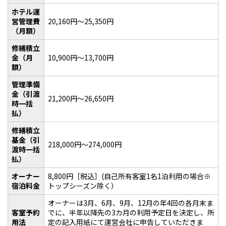
ホテル運
営管理費
20,160円～25,350円
（月額）
修繕積立
金（月
10,900円～13,700円
額）
管理準備
金（引渡
21,200円～26,650円
時一括
払）
修繕積立
基金（引
218,000円～274,000円
渡時一括
払）
オーナー
8,800円［税込］(自己所有客室1名1泊利用の場合※
宿泊料金
トップシーズン除く）
オーナーは3月、6月、9月、12月の年4回の各月末ま
客室予約
でに、半年以降先の3カ月の利用予定日を決定し、所
用法
定の記入用紙にて運営会社に申告していただきま