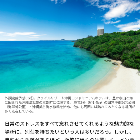
外観完成予想CG①。クゥイルリゾート沖縄コンドミニアムホテルは、豊かな山と海
に囲まれた沖縄県北部の本部町に位置する。車で2分（約1.4㎞）の国営沖縄記念公園
（海洋博公園）・沖縄美ら海水族館を始め、他にも周囲には訪れてみたくなる場所が
多く点在している。
日常のストレスをすべて忘れさせてくれるような魅力的な
場所に、別荘を持ちたいという人は多いだろう。しかし、
自宅から距離があるほど、頻繁に行くのは難しく、メンテ