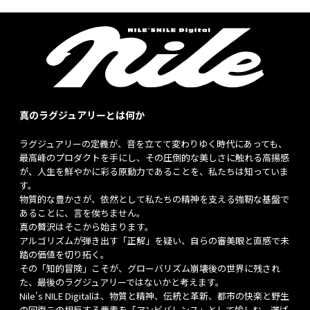
真のラグジュアリーとは何か
ラグジュアリーの定義が、音を立てて変わりゆく時代にあっても、
最高峰のプロダクトを手にし、その圧倒的な美しさに触れる高揚感
が、人生を鮮やかに彩る原動力であることを、私たちは知っていま
す。
物質的な豊かさが、依然として私たちの精神を支える強靭な基盤で
あることに、言を俟ちません。
真の贅沢はそこから始まります。
アルゴリズムが弾き出す「正解」を疑い、自らの審美眼と直感で未
踏の価値を切り拓く。
その「知的冒険」こそが、グローバリズム崩壊後の世界に残され
た、最後のラグジュアリーではないかと考えます。
Nile's NILE Digitalは、物質と精神、伝統と革新、都市の快楽と野生
の回復――この相反する要素を「アンビバレンス」として愉しむ、選ば