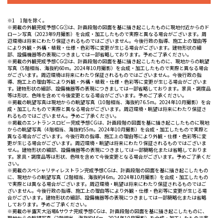
※1 1階を除く。
※掲載の外観完成予想CG①は、計画段階の図面を基に描き起こしたものに現地付近からのド
ローン写真（2023年9月撮影）を合成・加工したもので実際と異なる場合がございます。周
辺環境は将来にわたり保証されるものではございません。今後行政の指導、施工上の理由等
により外観・外構・植栽・仕様・色彩等に変更が生じる場合がございます。建物形状の細
部、設備機器等の表現につきましては一部省略しております。予めご了承ください。
※掲載の外観完成予想CG②は、計画段階の図面を基に描き起こしたものに、現地からの眺望
写真（5階相当、海抜約60m。2024年10月撮影）を合成・加工したもので実際と異なる場合
がございます。周辺環境は将来にわたり保証されるものではございません。今後行政の指
導、施工上の理由等により外観・外構・植栽・仕様・色彩等に変更が生じる場合がございま
す。建物形状の細部、設備機器等の表現につきましては一部省略しております。家具・調度品
等は形状、色味を含めて今後変更となる場合がございます。予めご了承ください。
※掲載の眺望写真は現地からの眺望写真（10階相当、海抜約76.5m。2024年10月撮影）を合
成・加工したもので実際と異なる場合がございます。周辺環境・眺望は将来にわたり保証さ
れるものではございません。予めご了承ください。
※掲載のエントランスロビー完成予想CGは、計画段階の図面を基に描き起こしたものに現地
からの眺望写真（4階相当、海抜約55m。2024年10月撮影）を合成・加工したもので実際と
異なる場合がございます。今後行政の指導、施工上の理由等により外観・仕様・色彩等に変
更が生じる場合がございます。周辺環境・眺望は将来にわたり保証されるものではございま
せん。建物形状の細部、設備機器等の表現につきましては一部簡略化または省略しておりま
す。家具・調度品等は形状、色味を含めて今後変更となる場合がございます。予めご了承くだ
さい。
※掲載のスペシャリティレストラン完成予想CGは、計画段階の図面を基に描き起こしたもの
に、現地からの眺望写真（2階相当、海抜約46m。2024年10月撮影）を合成・加工したもの
で実際とは異なる場合がございます。周辺環境・眺望は将来にわたり保証されるものではご
ざいません。今後行政の指導、施工上の理由等により外観・仕様・色彩等に変更が生じる場
合がございます。建物形状の細部、設備機器等の表現につきましては一部簡略化または省略
しております。予めご了承ください。
※掲載の半露天大浴場&サウナ完成予想CGは、計画段階の図面を基に描き起こしたものに、
現地からの眺望写真（2階相当、海抜約46m。2024年10月撮影）を合成・加工したもので実