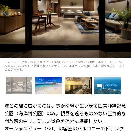
モデルルーム写真。クゥイルリゾート沖縄コンドミニアムホテルはオールスイートルーム。
木のぬくもりを感じる洗練されたインテリアで、ほぼ全ての部屋から水平線を見渡す（※1）
ことができる。
海との間に広がるのは、豊かな緑が生い茂る国営沖縄記念
公園（海洋博公園）のみ。視界を遮るもののない圧倒的な
開放感の中で、美しい景色を存分に堪能したい。
オーシャンビュー（※1）の客室のバルコニーでドリンク