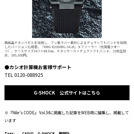
再結晶チタンベゼルを採用し、フッ素ラバー素材によるデュラソフトバンドを採用
したバージョンも用意。「MRG-B2000RG-3AJR」タフソーラー（光発電クオー
ツ）、ケースサイズ54.7×48.9 ㎜、チタンケース×デュラソフトバンド、20気圧防
水、385,000円。
●カシオ計算機お客様サポート
TEL 0120-088925
G-SHOCK 公式サイトはこちら
※『Nile’s CODE』 Vol.34に掲載した記事をWEB用に編集し、掲載して
います
Tags:
CASIO
G-SHOCK
腕時計