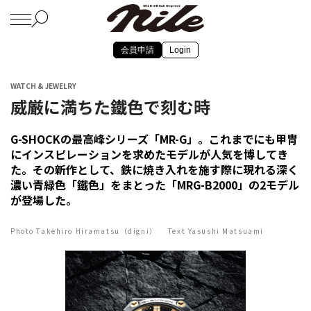
会員申請
Login
WATCH & JEWELRY
威厳に満ちた鐵色で刻む時
G-SHOCKの最高峰シリーズ「MR-G」。これまでにも甲冑
にインスピレーションを求めたモデルが人気を博してき
た。その新作として、鉄に焼き入れを施す際に現れる深く
濃い青緑色「鐵色」をまとった「MRG-B2000」の2モデル
が登場した。
Photo Takehiro Hiramatsu（digni） Text Yasushi Matsuami