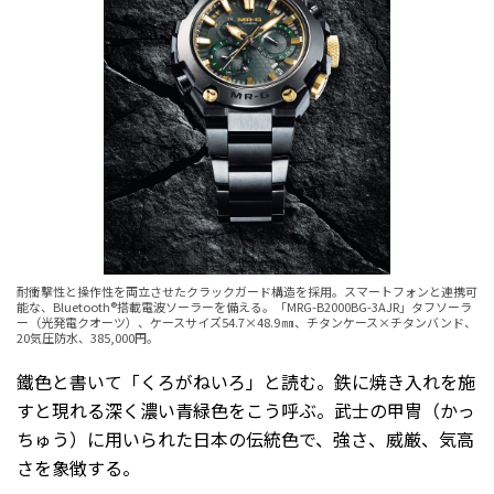
耐衝撃性と操作性を両立させたクラックガード構造を採用。スマートフォンと連携可
能な、Bluetooth®搭載電波ソーラーを備える。「MRG-B2000BG-3AJR」タフソーラ
ー（光発電クオーツ）、ケースサイズ54.7×48.9 ㎜、チタンケース×チタンバンド、
20気圧防水、385,000円。
鐵色と書いて「くろがねいろ」と読む。鉄に焼き入れを施
すと現れる深く濃い青緑色をこう呼ぶ。武士の甲冑（かっ
ちゅう）に用いられた日本の伝統色で、強さ、威厳、気高
さを象徴する。