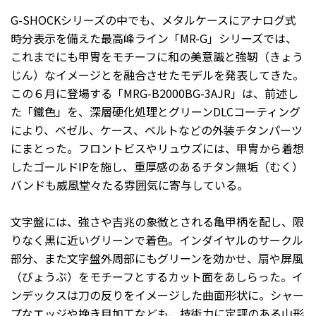
G-SHOCKシリーズの中でも、メタルケースにアナログ式
時分表示を備えた最高峰ライン「MR-G」シリーズでは、
これまでにも甲冑をモチーフに和の美意識と強靭（きょう
じん）なイメージとを融合させたモデルを発表してきた。
この６月に登場する「MRG-B2000BG-3AJR」は、前述し
た「鐵色」を、深層硬化処理とグリーンDLCコーティング
により、ベゼル、ケース、ベルトなどの外装チタンパーツ
にまとった。フロントビスやリュウズには、甲冑から着想
したゴールドIPを施し、重厚感のあるチタン無垢（むく）
バンドも威風堂々たる雰囲気に寄与している。
文字盤には、強さや吉兆の象徴とされる亀甲柄を配し、限
りなく黒に近いグリーンで着色。インダイヤルのサークル
部分、また文字盤外周部にもグリーンを効かせ、扇や屏風
（びょうぶ）をモチーフとするカット面をあしらった。イ
ンデックスは刀の反りをイメージした曲面形状に。シャー
プなエッジや挽き目加工なども、技術力に定評のある山形