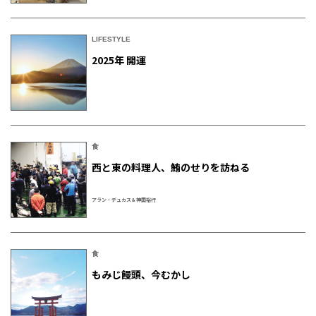
LIFESTYLE
2025年 開運
食
西と東の料理人、鮪のせりを訪ねる
アラン・デュカス＆神田裕行
食
もみじ饅頭、今むかし