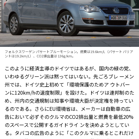
フォルクスワーゲン パサートブルーモーション。燃費は19.6km/L（パサート バリア
ントは19.2km/L）、CO2排出量は 136g/km。
このように経済主導のドイツではあるが、国内の緑の党、
いわゆるグリーン派は黙ってはいない。先ごろブレ ーメン
州では、ドイツ史上初めて「環境保護のためア ウトバー
ンに120km/hの速度制限」を設けた。ドイツは連邦制のた
め、州内の交通規制は知事や環境大臣が決定権を持ってい
るのである。さらにEU環境省は、メーカーは自動車の広
告において必ずそのクルマのCO2排出量と燃費を最低20%
のスペースで公開するガイドライ ンを決めようとしてい
る。タバコの広告のように「このクルマに乗るとこれだけ