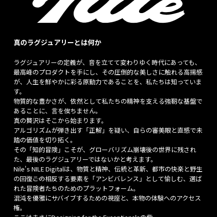
真のラグジュアリーとは何か
ラグジュアリーの定義が、音を立てて変わりゆく時代にあっても、
最高峰のプロダクトを手にし、その圧倒的な美しさに触れる高揚感
が、人生を鮮やかに彩る原動力であることを、私たちは知っていま
す。
物質的な豊かさが、依然として私たちの精神を支える強靭な基盤で
あることに、言を俟ちません。
真の贅沢はそこから始まります。
アルゴリズムが弾き出す「正解」を疑い、自らの審美眼と直感で未
踏の価値を切り拓く。
その「知的冒険」こそが、グローバリズム崩壊後の世界に残され
た、最後のラグジュアリーではないかと考えます。
Nile's NILE Digitalは、物質と精神、伝統と革新、都市の快楽と野生
の回復――この相反する要素を「アンビバレンス」として愉しむ、選ば
れた冒険者たちのためのプラットフォーム。
混沌を優雅にサバイブするための視座と、本物の体験へのアクセス
権。