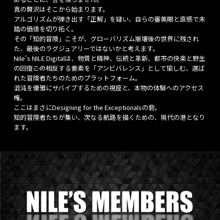
真の贅沢はそこから始まります。
アルゴリズムが弾き出す「正解」を疑い、自らの審美眼と直感で未
踏の価値を切り拓く。
その「知的冒険」こそが、グローバリズム崩壊後の世界に残され
た、最後のラグジュアリーではないかと考えます。
Nile's NILE Digitalは、物質と精神、伝統と革新、都市の快楽と野生
の回復――この相反する要素を「アンビバレンス」として愉しむ、選ば
れた冒険者たちのためのプラットフォーム。
混沌を優雅にサバイブするための視座と、本物の体験へのアクセス
権。
ここはまさにDesigning for the Exceptionalsの砦。
知的冒険者たちが集い、次なる航路を描くための、現代の港となり
ます。