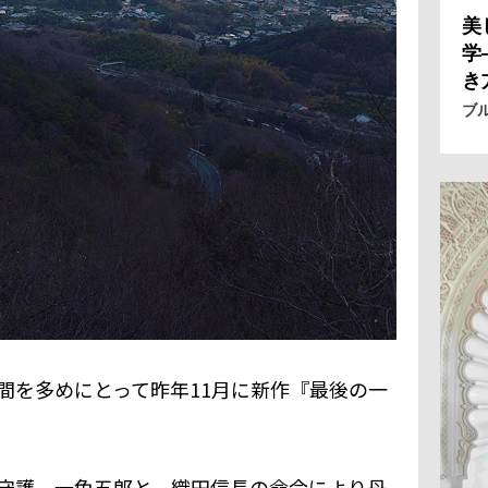
美
学
き
ブ
間を多めにとって昨年11月に新作『最後の一
守護、一色五郎と、織田信長の命令により丹