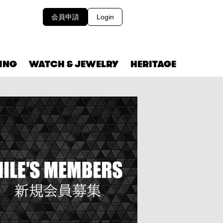
会員申請
Login
VING
WATCH & JEWELRY
HERITAGE