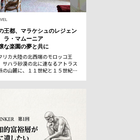
VEL
の王都、マラケシュのレジェン
 ラ・マムーニア
穣な楽園の夢と共に
フリカ大陸の北西端のモロッコ王
。サハラ砂漠の北に連なるアトラス
脈の山麓に、１１世紀と１５世紀の
都であった古都マラケシュがある。
れた灌漑技術で潤う都は、サハラの
商隊にとって、遊牧民のベルベル族
言葉で「神の国」を意味するに相応
い地だった。