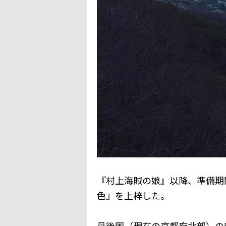
『村上海賊の娘』以降、準備期
色』を上梓した。
丹後国（現在の京都府北部）の