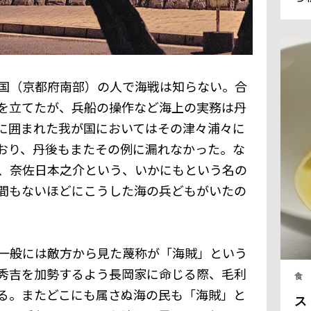
ラ
フ
全
く
る
国（京都府南部）の人で海戦は知らない。合
を立てたが、兵船の操作など海上の実務は丹
に囲まれた我が国においてはその津々浦々に
おり、丹後もまたその例に漏れなかった。な
、奈佐日本之介という、いかにもという名の
間もないほどにこうした海の兵どもがいたの
一般には敵方から見た蔑称が「海賊」という
秀吉を加勢するよう長岡家に命じる際、毛利
食
る。またどこにも属さぬ海の民も「海賊」と
ス