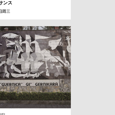
サンス
田周三
VEL