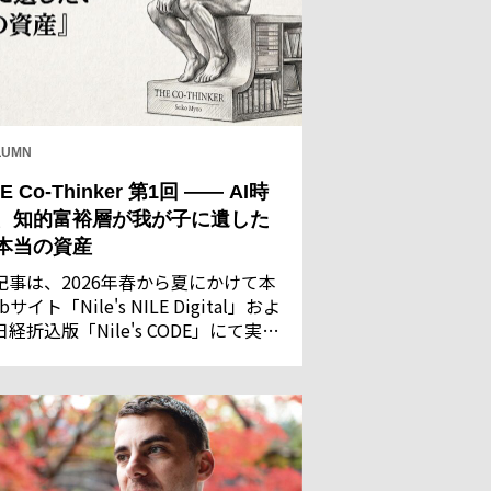
LUMN
E Co-Thinker 第1回 —— AI時
、知的富裕層が我が子に遺した
本当の資産
記事は、2026年春から夏にかけて本
bサイト「Nile's NILE Digital」およ
日経折込版「Nile's CODE」にて実施
た「AIに関する意識調査」の回答結
を基に執筆・構成したものです。