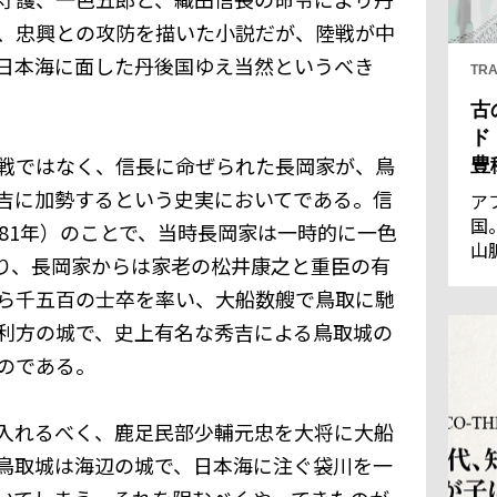
、忠興との攻防を描いた小説だが、陸戦が中
日本海に面した丹後国ゆえ当然というべき
TRA
古
ド
戦ではなく、信長に命ぜられた長岡家が、鳥
豊
吉に加勢するという史実においてである。信
ア
国
81年）のことで、当時長岡家は一時的に一色
山
り、長岡家からは家老の松井康之と重臣の有
王
ら千五百の士卒を率い、大船数艘で鳥取に馳
優
通
利方の城で、史上有名な秀吉による鳥取城の
の
のである。
し
入れるべく、鹿足民部少輔元忠を大将に大船
鳥取城は海辺の城で、日本海に注ぐ袋川を一