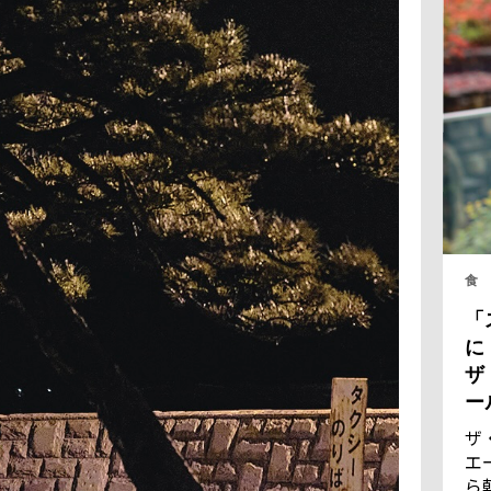
食
「
に
ザ
ー
ザ
エ
ら