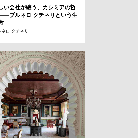
しい会社が纏う、カシミアの哲
——ブルネロ クチネリという生
方
ルネロ クチネリ