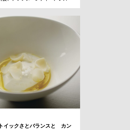
ンのデザートまでを担っているシェ
 パティシエのレジス・ドゥマネ氏。
国からのゲストのために、今日も甘
美しい、魔法のようなスイーツを作
。
トイックさとバランスと カン