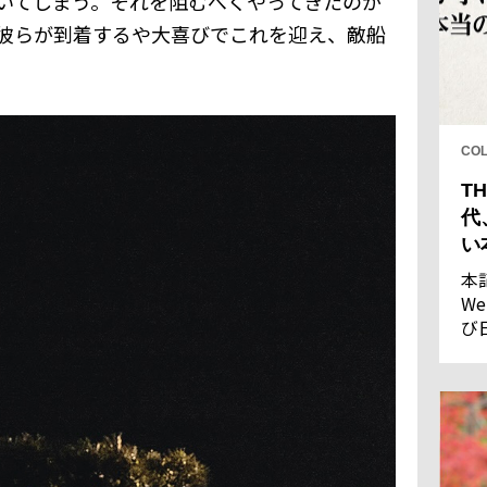
いてしまう。それを阻むべくやってきたのが
彼らが到着するや大喜びでこれを迎え、敵船
CO
TH
代
い
本
We
び
し
果