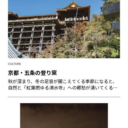
CULTURE
京都・五条の登り窯
秋が深まり、冬の足音が聞こえてくる季節になると、
自然と「紅葉燃ゆる清水寺」への郷愁が湧いてくる。
その清水寺に至る二つの坂道―五条坂・茶わん坂をぶ
らり歩きつつ思う、京都の焼き物はどのような時を重
ねてきたのだろうと。今回の旅の出発点は「五条坂
下」辺り。ゆるり歴史をさかのぼってみよう。