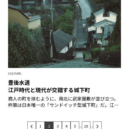
CULTURE
豊後水道
江戸時代と現代が交錯する城下町
商人の町を挟むように、南北に武家屋敷が並び立つ。
杵築は日本唯一の「サンドイッチ型城下町」だ。江戸
時代に城勤めの家老や下級武士たちが、また多くの商
人や町人が行き交った20もの美しい坂道は、時を経て
なお住民たちの通い路。時の流れをのみ込むがごと
...
...
1
2
3
4
5
10