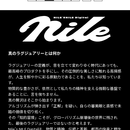
く、生活感ある風情を醸し出す。
真のラグジュアリーとは何か
ラグジュアリーの定義が、音を立てて変わりゆく時代にあっても、
最高峰のプロダクトを手にし、その圧倒的な美しさに触れる高揚感
が、人生を鮮やかに彩る原動力であることを、私たちは知っていま
す。
物質的な豊かさが、依然として私たちの精神を支える強靭な基盤で
あることに、言を俟ちません。
真の贅沢はそこから始まります。
アルゴリズムが弾き出す「正解」を疑い、自らの審美眼と直感で未
踏の価値を切り拓く。
その「知的冒険」こそが、グローバリズム崩壊後の世界に残され
た、最後のラグジュアリーではないかと考えます。
Nile's NILE Digitalは、物質と精神、伝統と革新、都市の快楽と野生