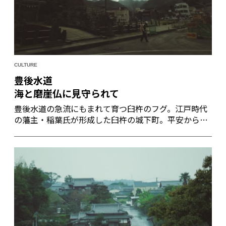
CULTURE
豊後水道
海と磨崖仏に見守られて
豊後水道の急流にもまれて育つ臼杵のフグ。江戸時代
の藩主・稲葉氏が形成した臼杵の城下町。平安から鎌
倉にかけて彫られた臼杵の磨崖仏。文化の幸多き東九
州の要地・臼杵を探訪する。