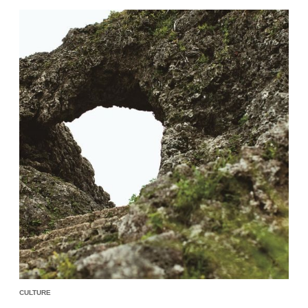
をルーツとし、神仏習合の流れの中で日本人の心に“降
臨”した女神である。財運に恵まれるためには、まず弁
才天を参詣し、心を清めるのが順序というもの。「金
寶冨貴の聖地」とも言われる、琵琶湖に浮かぶ小さな
島・竹生島に向かった。
CULTURE