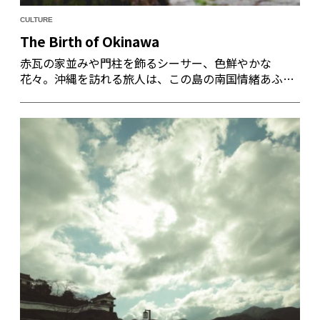
CULTURE
The Birth of Okinawa
赤瓦の家並みや門柱を飾るシーサー、色鮮やかな
花々。沖縄を訪れる旅人は、この島の南国情緒あふれ
る風景に魅了され、その風が持つ、穏やかな懐の深さ
に心を癒す。明治12年までの約450年間、沖縄は琉球
王朝が支配する王国だった。それは広大な海を渡って
諸外国と交易し、中国や日本、東南アジアから多彩な
文化と人材を受け入れながら、独自の文化とアイデン
ティティを見出した海洋王国であったのだ。琉球の歴
史を紐解き、現代に伝わる信仰の世界を辿れば、知ら
れざる沖縄の「貌」が見えてくる。