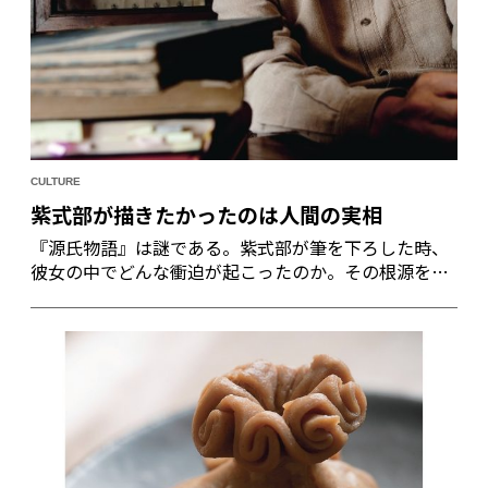
CULTURE
紫式部が描きたかったのは人間の実相
『源氏物語』は謎である。紫式部が筆を下ろした時、
彼女の中でどんな衝迫が起こったのか。その根源を
知って、より面白く物語の深みに分け入りたい。この
ほど全54帖の“謹訳源氏”を完結させた林望氏。源氏物
語に関するあらゆることを知る上智大学教授の三田村
雅子氏。平安貴族の生活・文化に通じた同志社女子大
学名誉教授の朧谷壽氏。三人の研究者が語る紫式部の
心奥は？