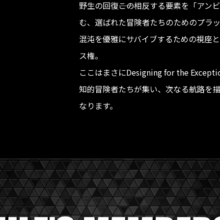
野生の回復――この相反する要素を「アン
む、選ばれた冒険者たちのためのプラ
混沌を優雅にサバイブするための視座と
ス権。
ここはまさにDesigning for the Except
知的冒険者たちが集い、次なる航路を
なります。