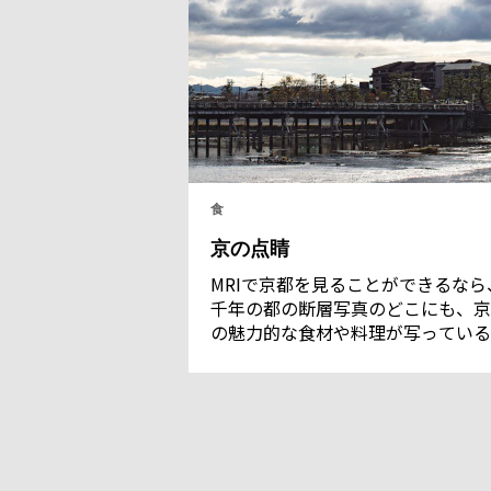
食
京の点睛
MRIで京都を見ることができるなら
千年の都の断層写真のどこにも、京
の魅力的な食材や料理が写っている
そしてその進化も確認できるはずだ
18世紀の文人、大田南畝の狂歌に
「水、水菜、女、染物、みすや針、
寺、豆腐煮、鰻鱧、松茸」と京都の
徴を歌い上げたものがあるが、まさ
水と水菜、豆腐、鱧などの食材は京