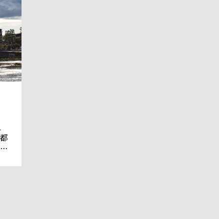
、
都
、
。
御
特
に
都