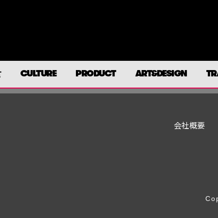
食
CULTURE
PRODUCT
ART&DESIGN
TR
会社概要
Cop