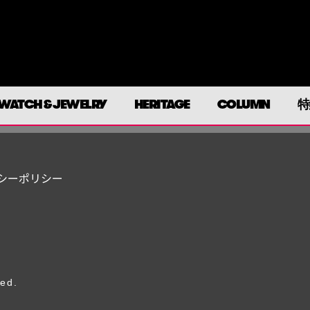
WATCH & JEWELRY
HERITAGE
COLUMN
特
シーポリシー
ved.