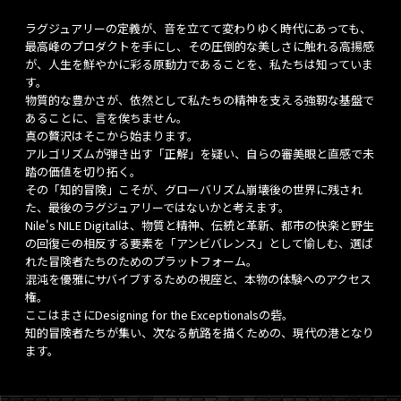
ラグジュアリーの定義が、音を立てて変わりゆく時代にあっても、
最高峰のプロダクトを手にし、その圧倒的な美しさに触れる高揚感
が、人生を鮮やかに彩る原動力であることを、私たちは知っていま
す。
物質的な豊かさが、依然として私たちの精神を支える強靭な基盤で
あることに、言を俟ちません。
真の贅沢はそこから始まります。
アルゴリズムが弾き出す「正解」を疑い、自らの審美眼と直感で未
踏の価値を切り拓く。
その「知的冒険」こそが、グローバリズム崩壊後の世界に残され
た、最後のラグジュアリーではないかと考えます。
Nile's NILE Digitalは、物質と精神、伝統と革新、都市の快楽と野生
の回復――この相反する要素を「アンビバレンス」として愉しむ、選ば
れた冒険者たちのためのプラットフォーム。
混沌を優雅にサバイブするための視座と、本物の体験へのアクセス
権。
ここはまさにDesigning for the Exceptionalsの砦。
知的冒険者たちが集い、次なる航路を描くための、現代の港となり
ます。