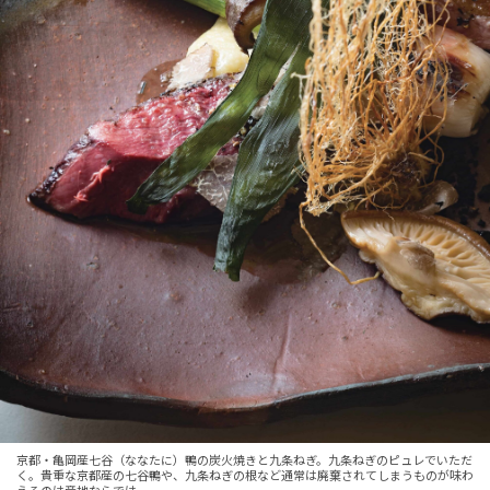
京都・亀岡産七谷（ななたに）鴨の炭火焼きと九条ねぎ。九条ねぎのピュレでいただ
く。貴重な京都産の七谷鴨や、九条ねぎの根など通常は廃棄されてしまうものが味わ
えるのは産地ならでは。