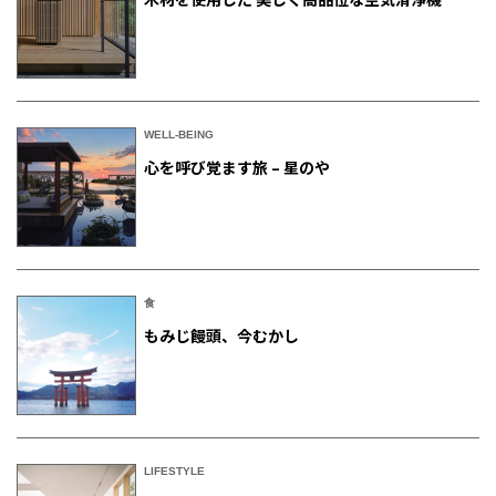
WELL-BEING
心を呼び覚ます旅 – 星のや
食
もみじ饅頭、今むかし
LIFESTYLE