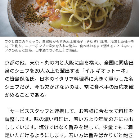
フグと白菜のキタッラ、自家製からすみ添え黄柚子（きゆず）風味。冷凍した柚子を
丸ごと削り、エアーポンプで空気を入れた泡は、食べ終わるまで消えることはない。
フグのあらと昆布、日本酒でひいた出汁が絶品。
京都の他、東京・丸の内と大阪に店を構え、全国に同店出
身のシェフを20人以上も輩出する「イル ギオットーネ」
の笹島保弘氏。日本のイタリア料理界に大きく貢献した名
シェフだが、今も欠かさないのは、常に食べ手の反応を確
かめることである。
「サービススタッフと連携して、お客様に合わせて料理を
調整します。味の濃い料理は、若い方より年配の方にお出
ししています。塩分ではなく旨みを足して、少量でもご満
足いただけるようにします。若い方は旨みばかりだと飽き