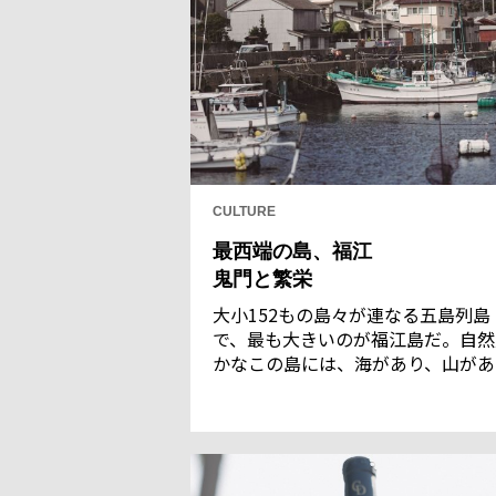
CULTURE
最西端の島、福江
鬼門と繁栄
大小152もの島々が連なる五島列島
で、最も大きいのが福江島だ。自然
かなこの島には、海があり、山があ
り、うまいものがたくさんある。福
島を訪ねて、五島の壮大な歴史のロ
ンに浸り、雄大な自然の恵みを味わ
て全身で感じる。そんな旅をした。