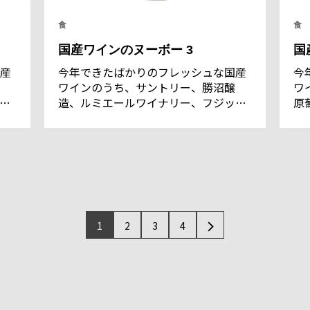
食
食
国産ワインのヌーボー 3
国
産
今年できたばかりのフレッシュな国産
今
ワインのうち、サントリー、勝沼醸
ワ
ご
造、ルミエールワイナリー、フジッコ
原
ワイナリーをご紹介。
ん
1
2
3
4