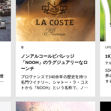
食
LIF
ノンアルコールビバレッジ
1
「NOOH」のラグジュアリーなロ
テ
ーンチ
S
界
豊
プロヴァンスで340余年の歴史を持つ
す
名門ワイナリー、シャトー・ラ・コス
の
江
トから「NOOH」という名称で、ノン
合
マ
アルコールのスパークリング＆スティ
の
っ
ルワインがデビュー。そのお披露目
自
が、京都のラグジュアリーホテルThe
唯
Shimmonzenのメインダイニング