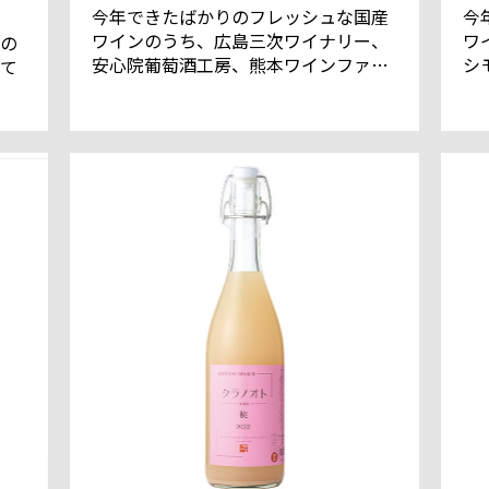
今年できたばかりのフレッシュな国産
今
ワインのうち、広島三次ワイナリー、
ワ
の
安心院葡萄酒工房、熊本ワインファー
シ
て
ム、都農ワインをご紹介。
島