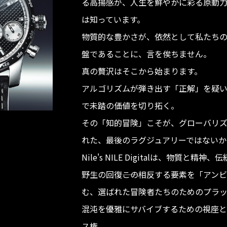
る高揚感が、人生を鮮やかに彩る原動
は知っています。
物質的な豊かさが、依然として私たち
盤であることに、言を俟ちません。
真の贅沢はそこから始まります。
アルゴリズムが弾き出す「正解」を疑
で未踏の価値を切り拓く。
その「知的冒険」こそが、グローバリ
れた、最後のラグジュアリーではないか
Nile's NILE Digitalは、物質と
野生の回復――この相反する要素を「アン
む、選ばれた冒険者たちのためのプラ
混沌を優雅にサバイブするための視座と
ス権。