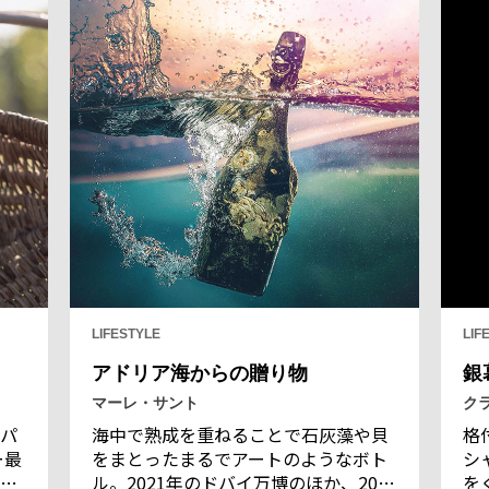
メ
「ジャン・ジョルジュ」のスペシャル
ランチで、その後、建仁寺の両足院で
行われ、“なんとも贅沢な”ストーリー
が描かれた。
LIFESTYLE
LIF
アドリア海からの贈り物
銀
マーレ・サント
ク
パ
海中で熟成を重ねることで石灰藻や貝
格
ー最
をまとったまるでアートのようなボト
シ
ド
ル。2021年のドバイ万博のほか、2024
を