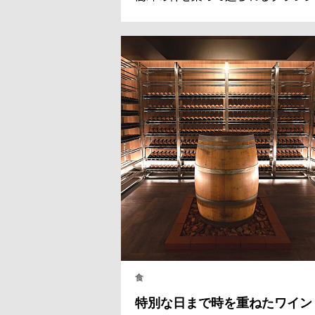
ルにとって、2023年は躍進の1年だ
た。アカデミー賞のパーティーで振
舞われる栄に浴しただけでなく、確
たるパートナーシップによって、未
を築くブドウも豊かに実を結んだ。
シャンパンにも通ずるその独特な製
の秘密を探る。
食
特別な日まで時を重ねたワイン