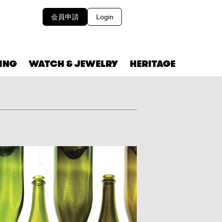
会員申請
Login
VING
WATCH & JEWELRY
HERITAGE