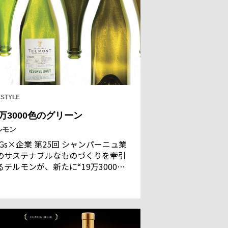
ESTYLE
9万3000色のグリーン
ルモン
DGs×企業 第25回 シャンパーニュ業
のサステナブルなものづくりを牽引
るテルモンが、新たに“19万3000色
グリーン”プロジェクトを始動。色を
わせるために廃棄されてきた高品質
ガラスをボトルに使用することで、
然への敬意と愛情を大切にしながら
一無二のエレガンスをつくり出す、