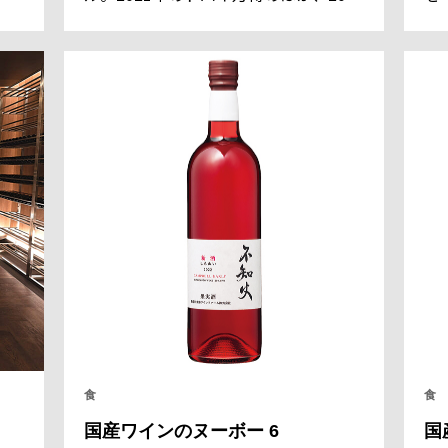
っ
年のパリオリンピック、2025年の大阪
ド
る
万博でも公式スパークリングワインと
た
固
して提供される予定の特別なワイン
モ
来
だ。ワインセラーでは出すことができ
テ
ない独特な風味とまるみは、南欧諸国
と
法
のVIPをも魅了している。
食
食
国産ワインのヌーボー 6
国