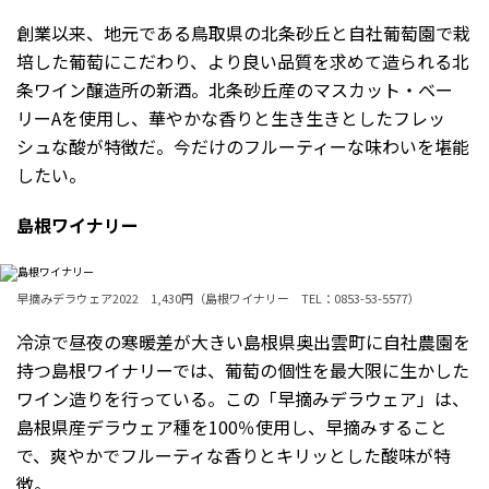
創業以来、地元である鳥取県の北条砂丘と自社葡萄園で栽
培した葡萄にこだわり、より良い品質を求めて造られる北
条ワイン醸造所の新酒。北条砂丘産のマスカット・ベー
リーAを使用し、華やかな香りと生き生きとしたフレッ
シュな酸が特徴だ。今だけのフルーティーな味わいを堪能
したい。
島根ワイナリー
早摘みデラウェア2022 1,430円（島根ワイナリー TEL：0853-53-5577）
冷涼で昼夜の寒暖差が大きい島根県奥出雲町に自社農園を
持つ島根ワイナリーでは、葡萄の個性を最大限に生かした
ワイン造りを行っている。この「早摘みデラウェア」は、
島根県産デラウェア種を100％使用し、早摘みすること
で、爽やかでフルーティな香りとキリッとした酸味が特
徴。