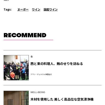
Tags:
ヌーボー
ワイン
国産ワイン
RECOMMEND
食
西と東の料理人、鮪のせりを訪ねる
アラン・デュカス＆神田裕行
WELL-BEING
木材を使用した 美しく高品位な空気清浄機