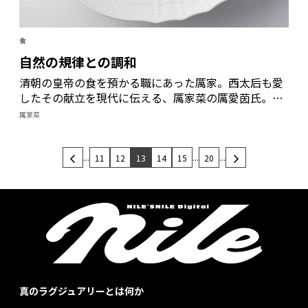
食
自然の規律との調和
清朝の皇帝の食を預かる職にあった厲家。西太后も愛
したその献立を現代に伝える、厲家菜の厲愛茵氏。
「令和」の意味を中国古代思想の文脈でとらえ、未来
厲家菜
に向ける願いとともに料理で表現する。
...
...
...
11
12
13
14
15
20
真のラグジュアリーとは何か