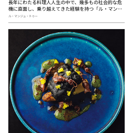
長年にわたる料理人人生の中で、幾多もの社会的な危
機に直面し、乗り越えてきた経験を持つ「ル・マン
ジュ・トゥー」の谷昇氏。コロナ禍でも動じず、日頃
ル・マンジュ・トゥー
から自分に厳しく課している料理人としてのあるべき
姿勢を貫く。その一方で、料理自体は変化し続ける。
年を重ねても、料理人として成長する意思は衰えな
い。