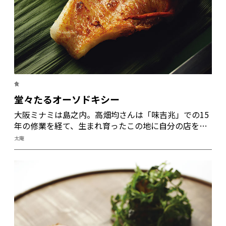
食
堂々たるオーソドキシー
大阪ミナミは島之内。高畑均さんは「味吉兆」での15
年の修業を経て、生まれ育ったこの地に自分の店を
持った。そして、2000年の開業から20年、今も師匠・
太庵
中谷文雄さんの教えを大事にしている。「毎日、昨日
よりもおいしくなるように心がけなさい」。日本料理
の王道を行く高畑さんである。