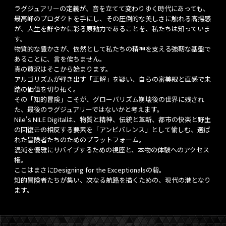
ラグジュアリーの定義が、音を立てて変わりゆく時代にあっても、
最高峰のプロダクトを手にし、その圧倒的な美しさに触れる高揚感
が、人生を鮮やかに彩る原動力であることを、私たちは知っていま
す。
物質的な豊かさが、依然として私たちの精神を支える強靭な基盤で
あることに、言を俟ちません。
真の贅沢はそこから始まります。
アルゴリズムが弾き出す「正解」を疑い、自らの審美眼と直感で未
踏の価値を切り拓く。
その「知的冒険」こそが、グローバリズム崩壊後の世界に残され
た、最後のラグジュアリーではないかと考えます。
Nile's NILE Digitalは、物質と精神、伝統と革新、都市の快楽と野生
の回復――この相反する要素を「アンビバレンス」として愉しむ、選ば
れた冒険者たちのためのプラットフォーム。
混沌を優雅にサバイブするための視座と、本物の体験へのアクセス
権。
ここはまさにDesigning for the Exceptionalsの砦。
知的冒険者たちが集い、次なる航路を描くための、現代の港となり
ます。