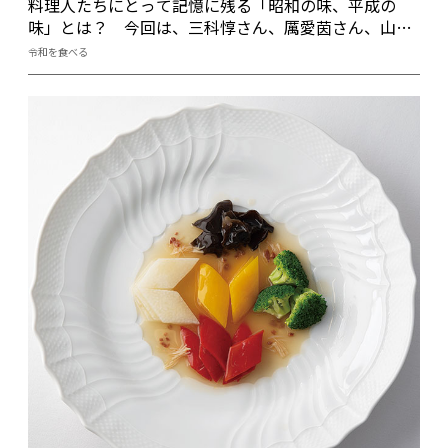
料理人たちにとって記憶に残る「昭和の味、平成の
味」とは？ 今回は、三科惇さん、厲愛茵さん、山田
チカラさん、フィリップ・ミルさん、杉本壽さんに
令和を食べる
伺った。