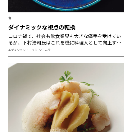
食
ダイナミックな視点の転換
コロナ禍で、社会も飲食業界も大きな痛手を受けてい
るが、下村浩司氏はこれを機に料理人として向上すべ
き道を選択した。国内の地方のあちこちに足を運び、
エディション・コウジ シモムラ
今まであまり目を向けてこなかった郷土の食文化から
大きな刺激を受けた。また、コロナ禍をきっかけに始
めたECサイト用に考案した料理が、店で提供する料理
にも影響を与えているという。