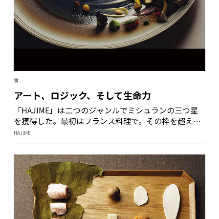
食
アート、ロジック、そして生命力
「HAJIME」は二つのジャンルでミシュランの三つ星
を獲得した。最初はフランス料理で。その枠を超えた
ことで一つ星を減らしたが、再びイノベイティブの
HAJIME
ジャンルで星を取り戻した。この間、米田肇シェフは
何を考えたのか。すべてが “型破り”の米田さんは指先
から自然の生命力を紡ぎ出す。