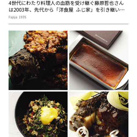
4世代にわたり料理人の血筋を受け継ぐ藤原哲也さん
は2003年、先代から「洋食屋 ふじ家」を引き継いで
「Fujiya 1935」をスタート。さらに2012年、新境地
Fujiya 1935
を開いた。以来、「季節の食材を使って、おいしい記
憶を呼び起こす料理」をコンセプトに、五感に訴える
おいしさへの追求を続けている。