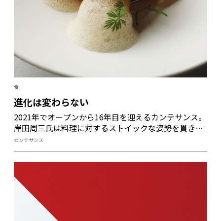
食
進化は変わらない
2021年でオープンから16年目を迎えるカンテサンス。
岸田周三氏は料理に対するストイックな姿勢を貫きな
がら、レストランシーンのトップを走り続けてきた。
カンテサンス
コロナ禍に際しても、また業界で「サステナブル」の
思想が新潮流を作り出しても姿勢はブレない。「これ
からも変わらない」と言いきる岸田氏からは、揺るぎ
ない自信が感じられる。