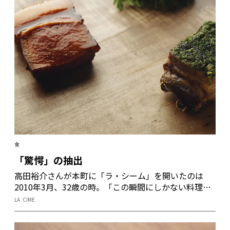
食
「驚愕」の抽出
高田裕介さんが本町に「ラ・シーム」を開いたのは
2010年3月、32歳の時。「この瞬間にしかない料理を
創出したい」という思いから作られる料理には、食材
LA CIME
に潜む「驚愕」が抽出されている。「え、これ何？
食べられるの？」、客を目と情報で驚かせ、最終的に