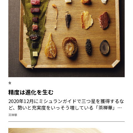
食
精度は進化を生む
2020年12月にミシュランガイドで三つ星を獲得するな
ど、勢いと充実度をいっそう増している「茶禅華」。
シェフの川田智也氏は、昨年の緊急事態宣言に伴う臨
茶禅華
時休業中に店と料理を強化するなど、コロナ禍のピン
チをチャンスに変えた料理人の一人だ。また「食のサ