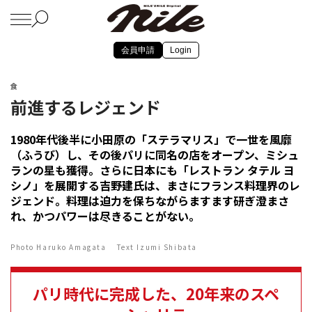
会員申請
Login
食
前進するレジェンド
1980年代後半に小田原の「ステラマリス」で一世を風靡
（ふうび）し、その後パリに同名の店をオープン、ミシュ
ランの星も獲得。さらに日本にも「レストラン タテル ヨ
シノ」を展開する吉野建氏は、まさにフランス料理界のレ
ジェンド。料理は迫力を保ちながらますます研ぎ澄まさ
れ、かつパワーは尽きることがない。
Photo Haruko Amagata Text Izumi Shibata
パリ時代に完成した、20年来のスペ