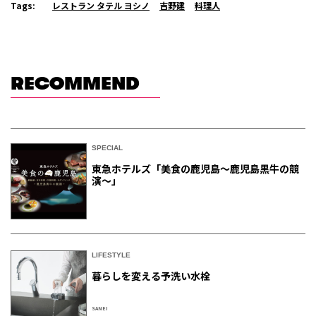
Tags:
レストラン タテル ヨシノ
吉野建
料理人
RECOMMEND
SPECIAL
東急ホテルズ「美食の鹿児島～鹿児島黒牛の競
演～」
LIFESTYLE
暮らしを変える予洗い水栓
SANEI