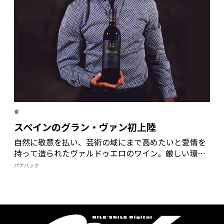
食
スペインのグラン・ヴァン初上陸
自然に敬意を払い、芸術の域にまで高めたいと愛情を
持って造られたヴァルドゥエロのワイン。厳しい環境
を受け止め、手間と時間を存分にかけた至極の味わい
パナバック
が、今冬から日本でも楽しめる。創業家の熱い思いを
知り、その極みを堪能したい。