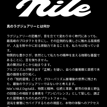
真のラグジュアリーとは何か
ラグジュアリーの定義が、音を立てて変わりゆく時代にあっても、
最高峰のプロダクトを手にし、その圧倒的な美しさに触れる高揚感
が、人生を鮮やかに彩る原動力であることを、私たちは知っていま
す。
物質的な豊かさが、依然として私たちの精神を支える強靭な基盤で
あることに、言を俟ちません。
真の贅沢はそこから始まります。
アルゴリズムが弾き出す「正解」を疑い、自らの審美眼と直感で未
踏の価値を切り拓く。
その「知的冒険」こそが、グローバリズム崩壊後の世界に残され
た、最後のラグジュアリーではないかと考えます。
Nile's NILE Digitalは、物質と精神、伝統と革新、都市の快楽と野生
の回復――この相反する要素を「アンビバレンス」として愉しむ、選ば
れた冒険者たちのためのプラットフォーム。
混沌を優雅にサバイブするための視座と、本物の体験へのアクセス