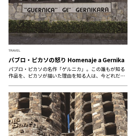
TRAVEL
パブロ・ピカソの怒り Homenaje a Gernika
パブロ・ピカソの名作「ゲルニカ」。この誰もが知る
作品を、ピカソが描いた理由を知る人は、今どれだけ
いるだろうか。1937年4月26日月曜日、スペイン北部
バスク地方に位置する小さな町、ゲルニカが、史上初
の都市無差別爆撃という悲劇に見舞われた。ピカソの
怒りはキャンバスに向かい、この作品が一気に描き上
げられたのである。この「ゲルニカ」はパリ万博に出
品された。