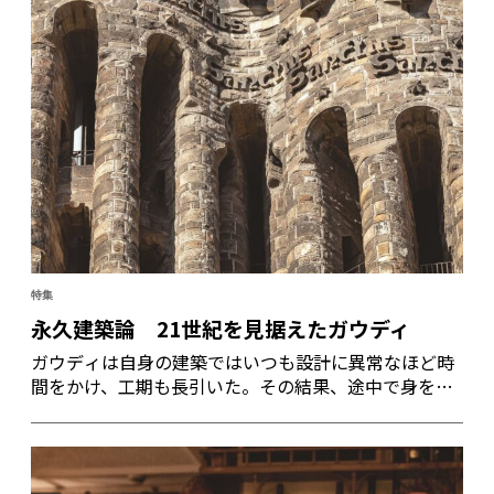
特集
永久建築論 21世紀を見据えたガウディ
ガウディは自身の建築ではいつも設計に異常なほど時
間をかけ、工期も長引いた。その結果、途中で身を引
き弟子たちに後を委ねた建築も多い。産業革命という
経済が先を急ぐ時代にあって、ひたすら自然を見つ
め、働く人たちを尊重して設計に時間をかけるガウ
ディの建築哲学こそ、21世紀が求めているものではな