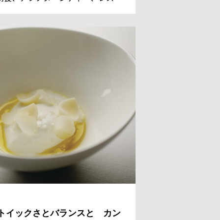
ンのデザートまでを担っているシェ
 パティシエのレジス・ドゥマネ氏。
国からのゲストのために、今日も甘
美しい、魔法のようなスイーツを作
。
トイックさとバランスと カン