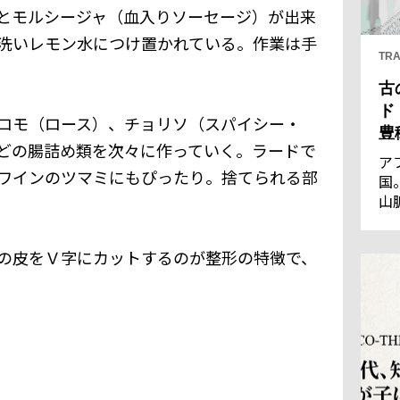
とモルシージャ（血入りソーセージ）が出来
洗いレモン水につけ置かれている。作業は手
TRA
古
ド
ロモ（ロース）、チョリソ（スパイシー・
豊
どの腸詰め類を次々に作っていく。ラードで
ア
ワインのツマミにもぴったり。捨てられる部
国
山
王
優
の皮をＶ字にカットするのが整形の特徴で、
通
の
し