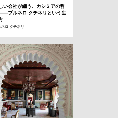
しい会社が纏う、カシミアの哲
——ブルネロ クチネリという生
方
ルネロ クチネリ