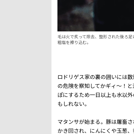
毛は火で炙って除去、整形された後ろ足
粗塩を擦り込む。
ロドリゲス家の裏の囲いには数
の危険を察知してかギィ～！と
ぽにするため一日以上も水以外
もしれない。
マタンサが始まる。豚は屠畜さ
かき回され、にんにくや玉葱、