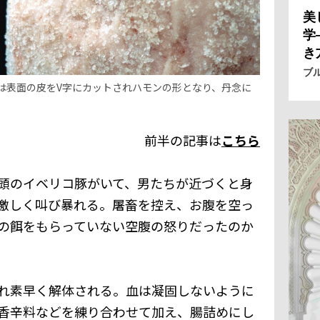
美
学
き
ブ
は表面の皮をV字にカットされハモンの形となり、丹念に
前半の記事は
こちら
頭のイベリコ豚がいて、男たちが近づくと身
激しく叫び暴れる。屠畜を控え、お腹を空っ
の餌をもらっていない空腹の怒りだったのか
れ素早く解体される。血は凝固しないように
香辛料などを練り合わせて加え、腸詰めにし