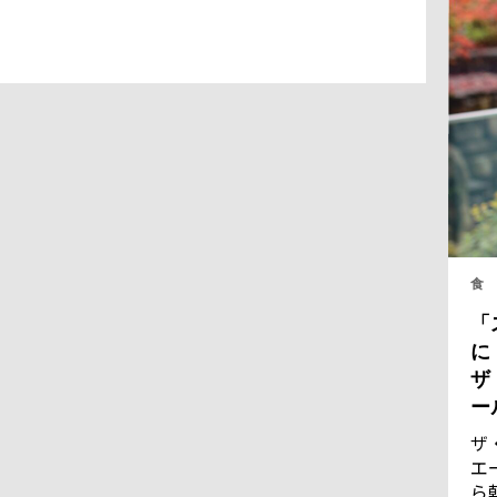
食
「
に
ザ
ー
ザ
エ
ら