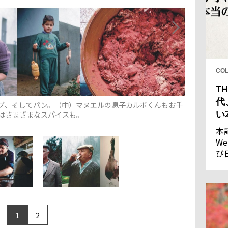
CO
TH
代
ブ、そしてパン。（中）マヌエルの息子カルボくんもお手
はさまざまなスパイスも。
い
本
We
び
し
果
1
2