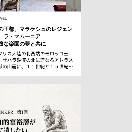
VEL
の王都、マラケシュのレジェン
 ラ・マムーニア
穣な楽園の夢と共に
フリカ大陸の北西端のモロッコ王
。サハラ砂漠の北に連なるアトラス
脈の山麓に、１１世紀と１５世紀の
都であった古都マラケシュがある。
れた灌漑技術で潤う都は、サハラの
商隊にとって、遊牧民のベルベル族
言葉で「神の国」を意味するに相応
い地だった。