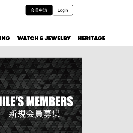
会員申請
Login
VING
WATCH & JEWELRY
HERITAGE