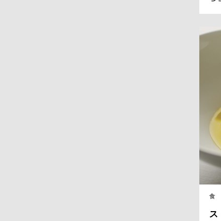
ラ
フ
全
く
る
食
ス