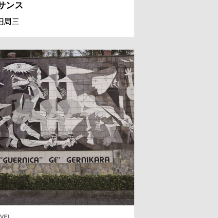
サンス
田周三
VEL