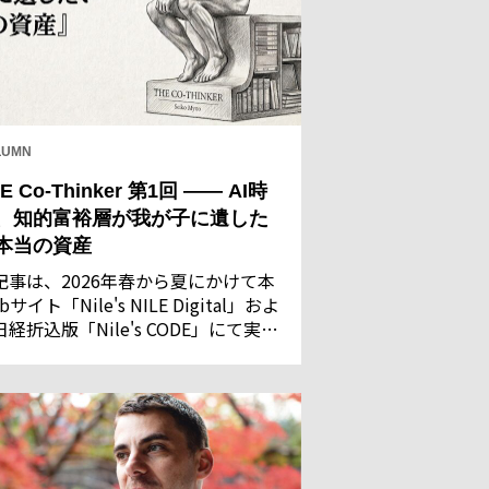
LUMN
E Co-Thinker 第1回 —— AI時
、知的富裕層が我が子に遺した
本当の資産
記事は、2026年春から夏にかけて本
bサイト「Nile's NILE Digital」およ
日経折込版「Nile's CODE」にて実施
た「AIに関する意識調査」の回答結
を基に執筆・構成したものです。