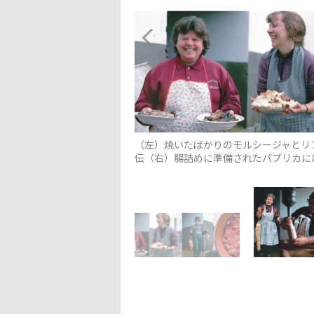
（左）焼いたばかりのモルシージャとリ
伝（右）腸詰めに準備されたパプリカに