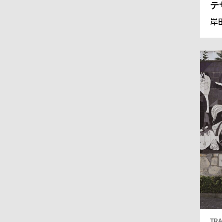
テ
岸
TRA