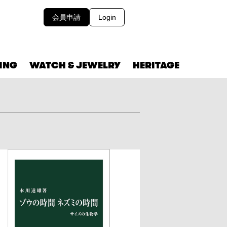
会員申請
Login
VING
WATCH & JEWELRY
HERITAGE