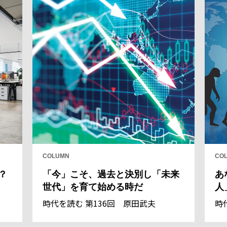
COLUMN
CO
？
「今」こそ、過去と決別し「未来
あ
世代」を育て始める時だ
人
時代を読む 第136回 原田武夫
時