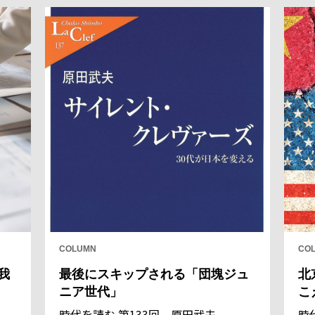
COLUMN
CO
我
最後にスキップされる「団塊ジュ
北
ニア世代」
こ
時代を読む 第133回 原田武夫
時