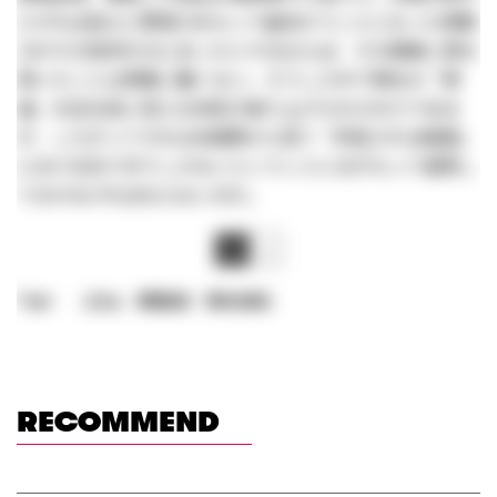
らすれば自らに軍事力をもって歯向かうことになった原動
力がその信仰の力にあったとするならば、その根絶に意を
用いたことは想像に難くない。そうした中で現在の「神
道」を巡る目に見える体系が創り上げられたわけである
が、したがってそれは米国勢から見て「許容される範囲」
における在り方でしかないということにまずもって留意し
ておかなければならないのだ。
1
2
Tags:
コラム
原田武夫
時代を読む
RECOMMEND