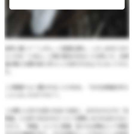
自然と書いて「しぜん」と普通は読む。しかしあるときか
らこれを「じねん」と読む場合があることを知った。古神
道の教えを集中的に学ぶことを許されるようになってから
だ。
この関連でよく聞かれることがある。「なぜ古神道を学ぶ
ことになったのですか？」
この問いに対する答えを述べる前に、まずはそもそも「古
神道」とは何であるのかについて説明しなければならない
だろう。「神道」というと普通、私たちは神社という祭祀
のための施設があり、それを拠点として行われている信仰