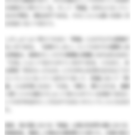
の体系だと考えている。そして「神道」の中心となってい
るのが現在、神社本庁である。そのことにも疑いを抱く方
はほぼいないであろう。
しかしよくよく考えてみると「神道」にはそもそも経典が
ないのである。「言挙げしない」というのがその根幹にあ
る神道は、結局のところその教義は真髄になればなるほど
「口伝」によって伝えられているのである。となると、あ
る意味「形をもったもの」にその中心を求めるのはどうか
ということになってくるわけであって、究極において「神
道」とは本物になると「口伝」で教え、教えられる、連綿
と続く人々の連なりによって支えられている体系であると
いうのが本当のところなのではないかということになるの
だ。
事実、我が国における「神道」は第2次世界大戦における
敗戦直後、徹底した弾圧を進駐軍から受けた。米国の側か