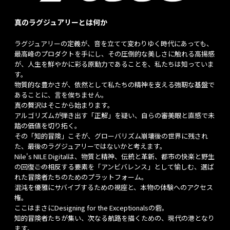
真のラグジュアリーとは何か
ラグジュアリーの定義が、音を立てて変わりゆく時代にあっても、
最高峰のプロダクトを手にし、その圧倒的な美しさに触れる高揚感
が、人生を鮮やかに彩る原動力であることを、私たちは知っていま
す。
物質的な豊かさが、依然として私たちの精神を支える強靭な基盤で
あることに、言を俟ちません。
真の贅沢はそこから始まります。
アルゴリズムが弾き出す「正解」を疑い、自らの審美眼と直感で未
踏の価値を切り拓く。
その「知的冒険」こそが、グローバリズム崩壊後の世界に残され
た、最後のラグジュアリーではないかと考えます。
Nile's NILE Digitalは、物質と精神、伝統と革新、都市の快楽と野生
の回復――この相反する要素を「アンビバレンス」として愉しむ、選ば
れた冒険者たちのためのプラットフォーム。
混沌を優雅にサバイブするための視座と、本物の体験へのアクセス
権。
ここはまさにDesigning for the Exceptionalsの砦。
知的冒険者たちが集い、次なる航路を描くための、現代の港となり
ます。