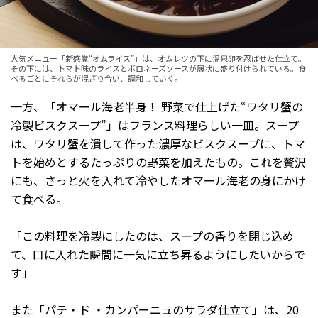
人気メニュー「新感覚“オムライス”」は、オムレツの下に温泉卵を忍ばせた仕立て。
その下には、トマト味のライスとボロネーズソースが層状に盛り付けられている。食
べるごとにそれらが混ざり合い、調和していく。
一方、「オマール海老半身！ 野菜で仕上げた“ワタリ蟹の
冷製ビスクスープ”」はフランス料理らしい一皿。スープ
は、ワタリ蟹を潰して作った濃厚なビスクスープに、トマ
トを始めとするたっぷりの野菜を加えたもの。これを贅沢
にも、さっと火を入れて冷やしたオマール海老の身にかけ
て食べる。
「この料理を冷製にしたのは、スープの香りを閉じ込め
て、口に入れた瞬間に一気に立ち昇るようにしたいからで
す」
また「パテ・ド ・カンパーニュのサラダ仕立て」は、20