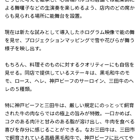
よる舞囃子などの生演奏を楽しめるよう、店内のどの席か
らも見られる場所に能舞台を設置。
現在は新たな試みとして導入したホログラム映像で能の舞
を見せ、プロジェクションマッピングで雪や花びらが舞う
様子を映し出す。
もちろん、料理そのものに対するクオリティーにも自信を
見せる。同店で提供しているステーキは、黒毛和牛のモ
モ、ロース、ヘレ、神戸ビーフのサーロイン、三田牛のヘ
レの５種類。
特に神戸ビーフと三田牛は、厳しい規定にのっとって飼育
された牛の肉ならではの極上の旨みが特徴。一口かめば、
コクのある肉汁と甘みのある脂が溶け出し、牛肉を食べる
喜びを存分に感じることができる。なお三田牛は、三田市
で飼育されている高級黒毛和牛で、神戸ビーフに比べてや