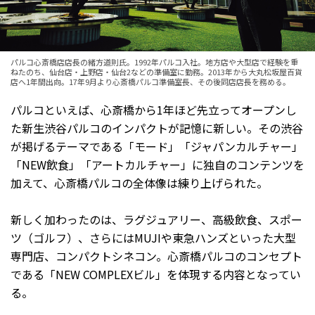
パルコ心斎橋店店長の緒方道則氏。1992年パルコ入社。地方店や大型店で経験を重
ねたのち、仙台店・上野店・仙台2などの準備室に勤務。2013年から大丸松坂屋百貨
店へ1年間出向。17年9月より心斎橋パルコ準備室長、その後同店店長を務める。
パルコといえば、心斎橋から1年ほど先立ってオープンし
た新生渋谷パルコのインパクトが記憶に新しい。その渋谷
が掲げるテーマである「モード」「ジャパンカルチャー」
「NEW飲食」「アートカルチャー」に独自のコンテンツを
加えて、心斎橋パルコの全体像は練り上げられた。
新しく加わったのは、ラグジュアリー、高級飲食、スポー
ツ（ゴルフ）、さらにはMUJIや東急ハンズといった大型
専門店、コンパクトシネコン。心斎橋パルコのコンセプト
である「NEW COMPLEXビル」を体現する内容となってい
る。