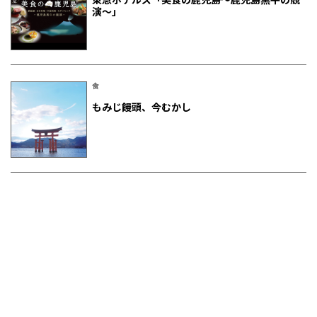
演～」
食
もみじ饅頭、今むかし