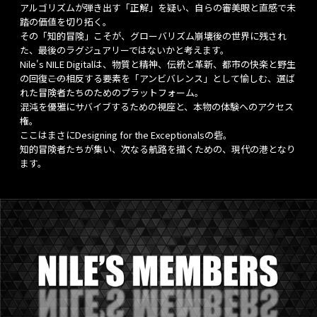
アルゴリズムが弾き出す「正解」を疑い、自らの審美眼と直感で未
踏の価値を切り拓く。
その「知的冒険」こそが、グローバリズム崩壊後の世界に残され
た、最後のラグジュアリーではないかと考えます。
Nile's NILE Digitalは、物質と精神、伝統と革新、都市の快楽と野生
の回復――この相反する要素を「アンビバレンス」として愉しむ、選ば
れた冒険者たちのためのプラットフォーム。
混沌を優雅にサバイブするための視座と、本物の体験へのアクセス
権。
ここはまさにDesigning for the Exceptionalsの砦。
知的冒険者たちが集い、次なる航路を描くための、現代の港となり
ます。