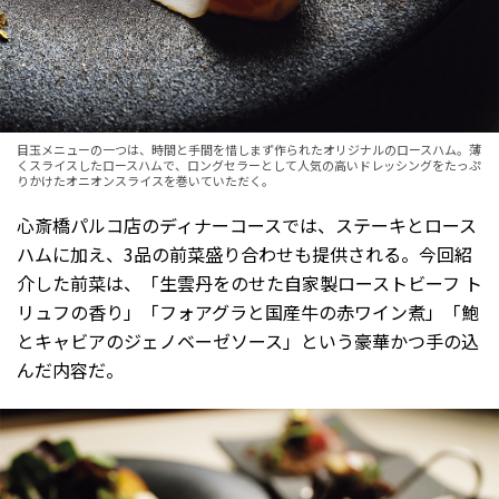
目玉メニューの一つは、時間と手間を惜しまず作られたオリジナルのロースハム。薄
くスライスしたロースハムで、ロングセラーとして人気の高いドレッシングをたっぷ
りかけたオニオンスライスを巻いていただく。
心斎橋パルコ店のディナーコースでは、ステーキとロース
ハムに加え、3品の前菜盛り合わせも提供される。今回紹
介した前菜は、「生雲丹をのせた自家製ローストビーフ ト
リュフの香り」「フォアグラと国産牛の赤ワイン煮」「鮑
とキャビアのジェノベーゼソース」という豪華かつ手の込
んだ内容だ。