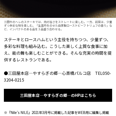
三田牛のヘレのステーキでは、肉の旨さをストレートに楽しむ。一方、前菜は、少量
ずつ多彩な味を楽しむ。「生雲丹をのせた自家製ローストビーフ トリュフの香り」な
ど、インパクトのある品を３品盛り合わせる。
ステーキとロースハムという主役を持ちつつ、少量ずつ、
多彩な料理も組み込む。こうした楽しく上質な食事に加
え、能の舞も楽しむことができる。そんな充実の時間を提
供するレストランである。
●三田屋本店―やすらぎの郷―心斎橋パルコ店 TEL050-
3204-0215
三田屋本店―やすらぎの郷―のHPはこちら
※『Nile’s NILE』2021年3月号に掲載した記事をWEB用に編集し掲載