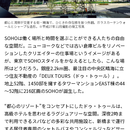
都心と湾岸が交差する街・晴海で、ひときわ存在感を放つ外観。ガラスカーテンウォ
ールとシャープな造形。※平成27年11月撮影の竣工写真
SOHOは働く場所と時間を選ぶことができる人たちの自由
な空間だ。ニューヨークなどでは古い倉庫ビルをリノベー
ションしたクリエイターの仕事場というイメージがある
が、東京でSOHOスタイルをかなえるとしたら、こんな場
所はどうだろう。銀座2.2km圏、最注目の中央区晴海に立
つ住友不動産の「DEUX TOURS（ドゥ・トゥール）」。
地上52階、1450邸を擁するタワーマンションEAST棟の44
～52階に216区画のSOHOが誕生した。
“都心のリゾート”をコンセプトにしたドゥ・トゥールは、
高級ホテルを思わせるラグジュアリーな空間。深夜2時ま
で利用できるスパなどの多彩な共用施設と、新橋まで運行
する居住者専用のシャトルバスやコンシェルジュなどサー