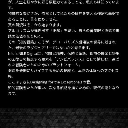
が、人生を鮮やかに彩る原動力であることを、私たちは知っていま
す。
物質的な豊かさが、依然として私たちの精神を支える強靭な基盤で
あることに、言を俟ちません。
真の贅沢はそこから始まります。
アルゴリズムが弾き出す「正解」を疑い、自らの審美眼と直感で未
踏の価値を切り拓く。
その「知的冒険」こそが、グローバリズム崩壊後の世界に残され
た、最後のラグジュアリーではないかと考えます。
Nile's NILE Digitalは、物質と精神、伝統と革新、都市の快楽と野生
の回復――この相反する要素を「アンビバレンス」として愉しむ、選ば
れた冒険者たちのためのプラットフォーム。
混沌を優雅にサバイブするための視座と、本物の体験へのアクセス
権。
ここはまさにDesigning for the Exceptionalsの砦。
知的冒険者たちが集い、次なる航路を描くための、現代の港となり
ます。