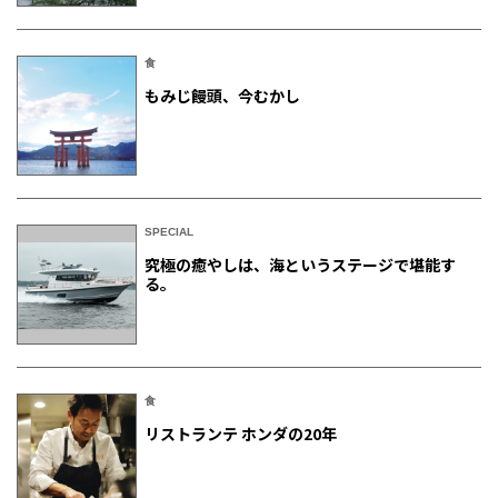
食
もみじ饅頭、今むかし
SPECIAL
究極の癒やしは、海というステージで堪能す
る。
食
リストランテ ホンダの20年