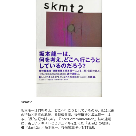
skmt2
坂本龍一は何を考え、どこへ行こうとしているのか、9.11以後
の行動と思索の軌跡。独特編集者、後藤繁雄と坂本龍一によ
る、”反”伝記の試みだ。『InterCommunication』誌の連載
に、新しいテキストとビジュアルを加えた『skmt』の続編。
●『skmt 2』／坂本龍一、後藤繁雄 著／NTT出版