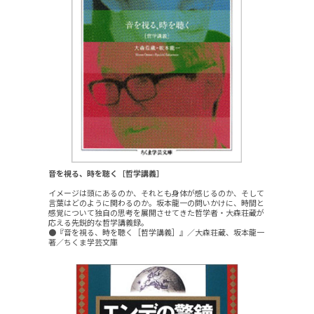
音を視る、時を聴く［哲学講義］
イメージは頭にあるのか、それとも身体が感じるのか、そして
言葉はどのように関わるのか。坂本龍一の問いかけに、時間と
感覚について独自の思考を展開させてきた哲学者・大森荘蔵が
応える先鋭的な哲学講義録。
●『音を視る、時を聴く［哲学講義］』／大森荘蔵、坂本龍一
著／ちくま学芸文庫