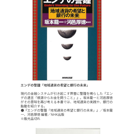
エンデの警鐘「地域通貨の希望と銀行の未来」
現代の金融システムが引き起こす弊害に警鐘を鳴らした『エン
デの遺言「根源からお金を問うこと」』。坂本龍一と河邑厚徳
がその意味を再び考える本書では、地域通貨の実践や、銀行の
胎動を紹介する。
●『エンデの警鐘「地域通貨の希望と銀行の未来」』／坂本龍
一、河邑厚徳 編著／NHK出版
※版元品切れ