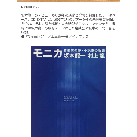
Decode 20
坂本龍一のデビューから20年の活動と発言を網羅したデータベ
ース。CD-EXTRAには1997年1月のツアーからの未発表音源5曲
を含む、坂本の脳を解析する会話型デジタルコンテンツを、書
籍には坂本龍一の脳をテーマにした座談会や坂本の一問一答を
収録。
●『Decode 20』／坂本龍一 著／インプレス