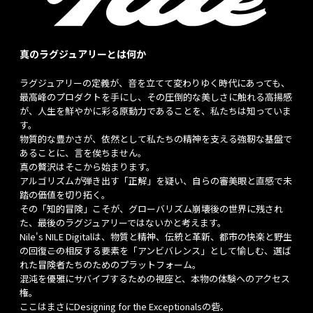
真のラグジュアリーとは何か
ラグジュアリーの定義が、音を立てて変わりゆく時代にあっても、
最高峰のプロダクトを手にし、その圧倒的な美しさに触れる高揚感
が、人生を鮮やかに彩る原動力であることを、私たちは知っていま
す。
物質的な豊かさが、依然として私たちの精神を支える強靭な基盤で
あることに、言を俟ちません。
真の贅沢はそこから始まります。
アルゴリズムが弾き出す「正解」を疑い、自らの審美眼と直感で未
踏の価値を切り拓く。
その「知的冒険」こそが、グローバリズム崩壊後の世界に残され
た、最後のラグジュアリーではないかと考えます。
Nile's NILE Digitalは、物質と精神、伝統と革新、都市の快楽と野生
の回復――この相反する要素を「アンビバレンス」として愉しむ、選ば
れた冒険者たちのためのプラットフォーム。
混沌を優雅にサバイブするための視座と、本物の体験へのアクセス
権。
ここはまさにDesigning for the Exceptionalsの砦。