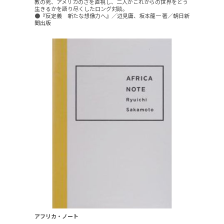
教の死、アメリカのさを直視し、二人がこれからの世界をどう
生きるかを語り尽くしたロング対談。
●『反定義 新たな想像力へ』／辺見庸、坂本龍一 著／朝日新
聞出版
アフリカ・ノート