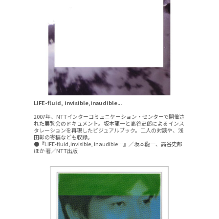
LIFE-fluid, invisible,inaudible...
2007年、NTTインターコミュニケーション・センターで開催さ
れた展覧会のドキュメント。坂本龍一と高谷史郎によるインス
タレーションを再現したビジュアルブック。二人の対談や、浅
田彰の寄稿なども収録。
●『LIFE-fluid,invisible, inaudible…』／坂本龍一、高谷史郎
ほか 著／NTT出版