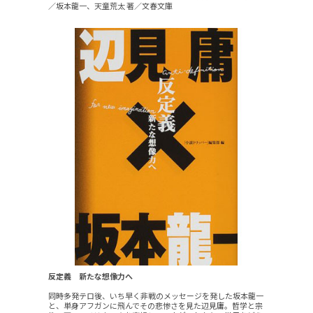
／坂本龍一、天童荒太 著／文春文庫
反定義 新たな想像力へ
同時多発テロ後、いち早く非戦のメッセージを発した坂本龍一
と、単身アフガンに飛んでその悲惨さを見た辺見庸。哲学と宗