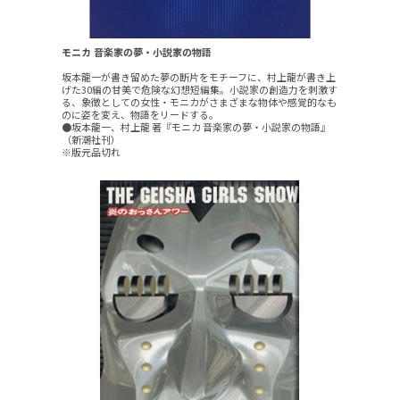
モニカ 音楽家の夢・小説家の物語
坂本龍一が書き留めた夢の断片をモチーフに、村上龍が書き上
げた30編の甘美で危険な幻想短編集。小説家の創造力を刺激す
る、象徴としての女性・モニカがさまざまな物体や感覚的なも
のに姿を変え、物語をリードする。
●坂本龍一、村上龍 著『モニカ 音楽家の夢・小説家の物語』
（新潮社刊）
※版元品切れ