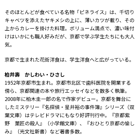
そのほとんどが食べている名物「ピネライス」は、千切り
キャベツを添えたヤキメシの上に、薄いカツが載り、その
上からカレーを掛けた料理。ボリューム満点で、濃い味付
けはいかにも職人好みだが、京都で学ぶ学生たちにも大人
気。
京都で生まれた花街洋食は、学生洋食へと広がっている。
柏井壽 かしわい・ひさし
1952年京都市生まれ。京都市北区で歯科医院を開業する
傍ら、京都関連の本や旅行エッセイなどを数多く執筆。
2008年に柏木圭一郎の名で作家デビュー。京都を舞台に
したミステリー『名探偵・星井裕の事件簿』シリーズ（双
葉文庫）はテレビドラマにもなり好評刊行中。『京都紫
野 菓匠の殺人』（小学館文庫）、『おひとり京都の愉し
み』（光文社新書）など著書多数。