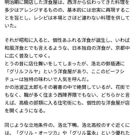
明治期に開店した洋食屋は、西洋から伝わってきた料理を
多少はアレンジするものの、基本的には忠実に再現するこ
とを旨とし、レシピは本場とさほど違わない料理を供して
いた。
それが昭和に入ると、個性あふれる洋食が誕生し、いわば
和風洋食とでも言えるような、日本独自の洋食が、京都中
に広く普及してゆく。
とうの昔に店仕舞いをしてしまったが、洛北の御蔭通に
「グリルフルヤ」という洋食屋があり、ここのビーフシ
チューは独特の味わいで人気を呼んだ。
かの池波正太郎もその著書の中で絶賛しているが、花街で
もなく、職が多く住まう西陣界隈でもない、どちらかと言
えば、高級の部類に入る住宅街にも、個性的な洋食屋が店
を開くようになる。
同じような立地条件の、洛北下鴨、洛北高校のすぐ近くに
は、「グリル・オーツカ」や「グリル富永」という優れた