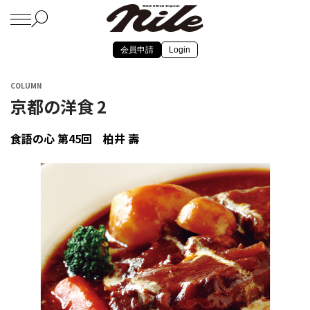
会員申請
Login
COLUMN
京都の洋食 2
食語の心 第45回 柏井 壽