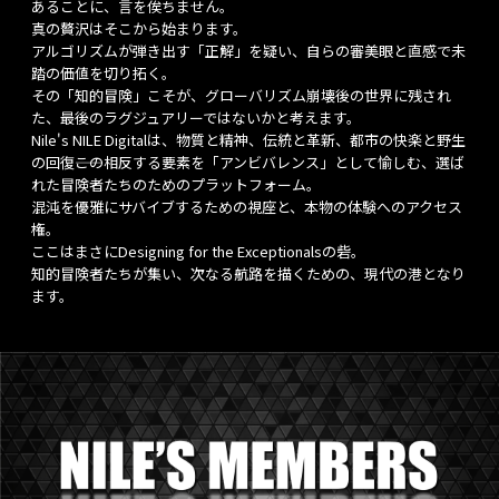
あることに、言を俟ちません。
真の贅沢はそこから始まります。
アルゴリズムが弾き出す「正解」を疑い、自らの審美眼と直感で未
踏の価値を切り拓く。
その「知的冒険」こそが、グローバリズム崩壊後の世界に残され
た、最後のラグジュアリーではないかと考えます。
Nile's NILE Digitalは、物質と精神、伝統と革新、都市の快楽と野生
の回復――この相反する要素を「アンビバレンス」として愉しむ、選ば
れた冒険者たちのためのプラットフォーム。
混沌を優雅にサバイブするための視座と、本物の体験へのアクセス
権。
ここはまさにDesigning for the Exceptionalsの砦。
知的冒険者たちが集い、次なる航路を描くための、現代の港となり
ます。