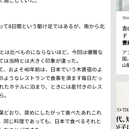
TRA
って8日間という駆け足ではあるが、南から北
古
ド
豊
前とは比べものにならないほど、今回は優雅な
ア
国
ては当時とは大きく印象が違った。
山
て、およそ40年前は、日本でいう木賃宿のよ
王
優
のようなレストランで食事を済ます毎日だっ
通
れたホテルに泊まり、ときには星付きのレス
の
ら。
し
葉どおり、奨めにしたがって食べたあれこれ
。同じ料理であっても、日本で食べるそれと