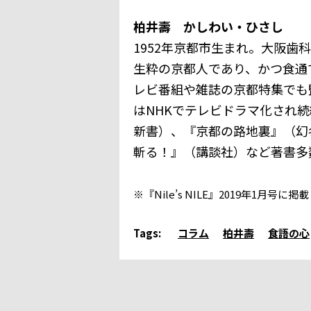
柏井壽 かしわい・ひさし
1952年京都市生まれ。大阪
生粋の京都人であり、かつ食通
レビ番組や雑誌の京都特集でも
はNHKでテレビドラマ化され
新書）、『京都の路地裏』（幻
斬る！』（講談社）など著書多
※『Nile’s NILE』2019年1月
Tags:
コラム
柏井壽
食語の心