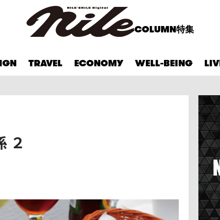
COLUMN
特集
IGN
TRAVEL
ECONOMY
WELL-BEING
LI
 ２