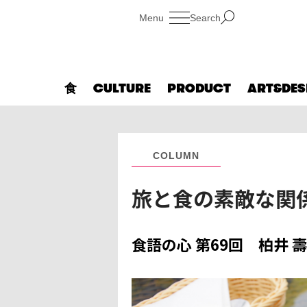
Search
食
CULTURE
PRODUCT
ART&DES
COLUMN
旅と食の素敵な関係
食語の心 第69回 柏井 壽