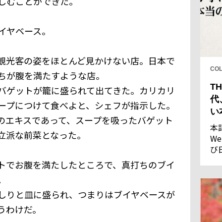
しむことができた。
イヤベース。
観光客の姿をほとんど見かけない店。日本で
CO
ちが腹を満たすような店。
TH
バゲットが籠に盛られて出てきた。カリカリ
代
ープにつけて食べよと、シェフが指示した。
い
のエキスであって、スープを吸ったバゲット
本
立派な前菜となった。
We
び
し
トでお腹を満たしたところで、真打ちのブイ
果
。
しりと皿に盛られ、つまりはブイヤベースが
うわけだ。