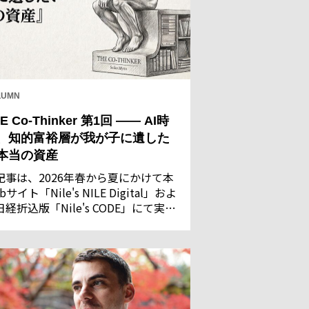
LUMN
E Co-Thinker 第1回 —— AI時
、知的富裕層が我が子に遺した
本当の資産
記事は、2026年春から夏にかけて本
bサイト「Nile's NILE Digital」およ
日経折込版「Nile's CODE」にて実施
た「AIに関する意識調査」の回答結
を基に執筆・構成したものです。