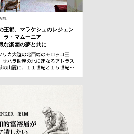
VEL
の王都、マラケシュのレジェン
 ラ・マムーニア
穣な楽園の夢と共に
フリカ大陸の北西端のモロッコ王
。サハラ砂漠の北に連なるアトラス
脈の山麓に、１１世紀と１５世紀の
都であった古都マラケシュがある。
れた灌漑技術で潤う都は、サハラの
商隊にとって、遊牧民のベルベル族
言葉で「神の国」を意味するに相応
い地だった。