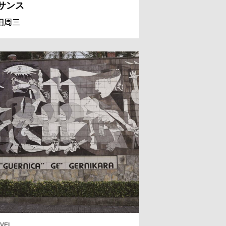
サンス
田周三
VEL