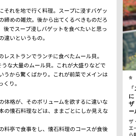
にそれを地で行く料理。スープに浸すバゲッ
の締めの雑炊。後から出てくるべきものだろ
、後でスープ浸しバゲットを食べたいと思っ
の違いというもの。
のレストランでランチに食べたムール貝。
そうな大量のムール貝。これが大盛りなどで
いうから驚くばかり。これが前菜でメインは
食
っくり。
「
に
の体格が、そのボリュームを欲するに違いな
ザ
本の懐石料理などは、ままごとにしか見えな
ー
ザ
エ
の料亭で食事をし、懐石料理のコースが食後
ら