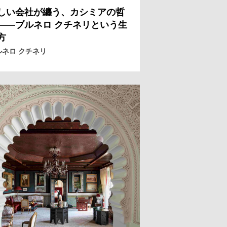
しい会社が纏う、カシミアの哲
——ブルネロ クチネリという生
方
ルネロ クチネリ