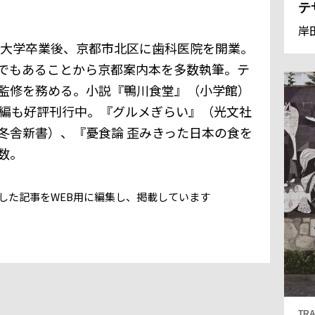
テ
岸
歯科大学卒業後、京都市北区に歯科医院を開業。
でもあることから京都案内本を多数執筆。テ
監修を務める。小説『鴨川食堂』（小学館）
続編も好評刊行中。『グルメぎらい』（光文社
冬舎新書）、『憂食論 歪みきった日本の食を
数。
号に掲載した記事をWEB用に編集し、掲載しています
TRA