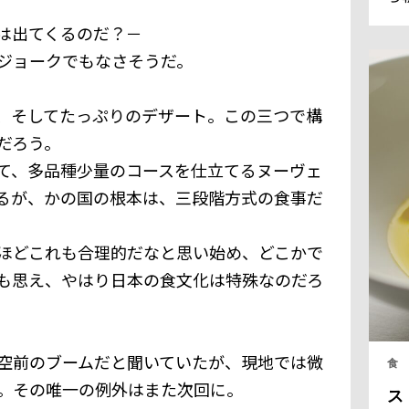
ラ
は出てくるのだ？－
フ
全
ジョークでもなさそうだ。
く
る
、そしてたっぷりのデザート。この三つで構
だろう。
て、多品種少量のコースを仕立てるヌーヴェ
るが、かの国の根本は、三段階方式の食事だ
ほどこれも合理的だなと思い始め、どこかで
も思え、やはり日本の食文化は特殊なのだろ
空前のブームだと聞いていたが、現地では微
食
。その唯一の例外はまた次回に。
ス