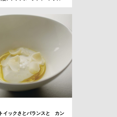
ンのデザートまでを担っているシェ
 パティシエのレジス・ドゥマネ氏。
国からのゲストのために、今日も甘
美しい、魔法のようなスイーツを作
。
トイックさとバランスと カン