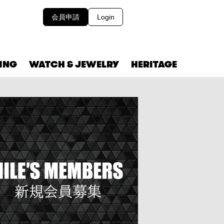
会員申請
Login
VING
WATCH & JEWELRY
HERITAGE