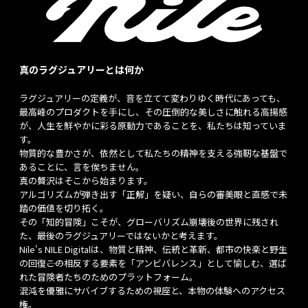
真のラグジュアリーとは何か
ラグジュアリーの定義が、音を立てて変わりゆく時代にあっても、
最高峰のプロダクトを手にし、その圧倒的な美しさに触れる高揚感
が、人生を鮮やかに彩る原動力であることを、私たちは知っていま
す。
物質的な豊かさが、依然として私たちの精神を支える強靭な基盤で
あることに、言を俟ちません。
真の贅沢はそこから始まります。
アルゴリズムが弾き出す「正解」を疑い、自らの審美眼と直感で未
踏の価値を切り拓く。
その「知的冒険」こそが、グローバリズム崩壊後の世界に残され
た、最後のラグジュアリーではないかと考えます。
Nile's NILE Digitalは、物質と精神、伝統と革新、都市の快楽と野生
の回復――この相反する要素を「アンビバレンス」として愉しむ、選ば
れた冒険者たちのためのプラットフォーム。
混沌を優雅にサバイブするための視座と、本物の体験へのアクセス
権。