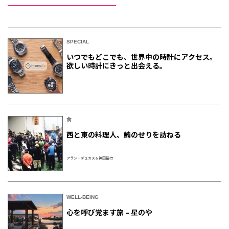
SPECIAL
いつでもどこでも、世界中の時計にアクセス。
欲しい時計にきっと出会える。
食
西と東の料理人、鮪のせりを訪ねる
アラン・デュカス＆神田裕行
WELL-BEING
心を呼び覚ます旅 – 星のや