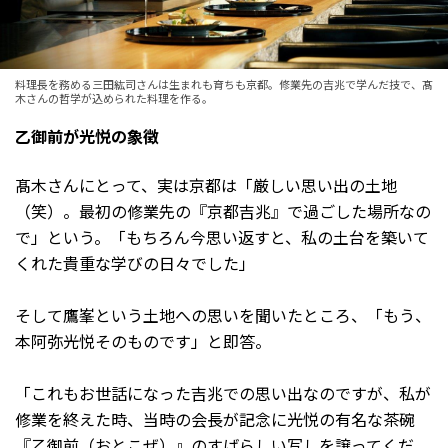
料理長を務める三田紘司さんは生まれも育ちも京都。修業先の吉兆で学んだ技で、髙
木さんの哲学が込められた料理を作る。
乙御前が光悦の象徴
髙木さんにとって、実は京都は「厳しい思い出の土地
（笑）。最初の修業先の『京都吉兆』で過ごした場所なの
で」という。「もちろん今思い返すと、私の土台を築いて
くれた貴重な学びの日々でした」
そして鷹峯という土地への思いを聞いたところ、「もう、
本阿弥光悦そのものです」と即答。
「これもお世話になった吉兆での思い出なのですが、私が
修業を終えた時、当時の会長が記念に光悦の有名な茶碗
『乙御前（おとこぜ）』のすばらしい写しを譲ってくだ