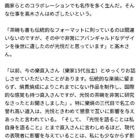
画家らとのコラボレーションでも名作を多く生んだ。そん
な仕事を髙木さんはめざしたいという。
「茶碗も書も伝統的なフォーマットに則っているのは間違
いないのですが、その中で非常にアバンギャルドなデザイ
ンを後世に遺したのが光悦だと思っています」と髙木さ
ん。
「以前、今の樂直入さん（樂家15代当主）とゆっくりお話
しさせていただいたことがあります。伝統的な楽焼に留ま
らず、焼貫焼成によりこれまでにない作品を制作し、国際
的な感覚も持つ直入さんですが、光悦の茶碗を非常に研究
なさったとお聞きしました」。特に樂焼の三代目で名工の
誉れ高い道入は、光悦ときわめて懇意で互いに影響を与え
あったと言われている。「そして、『光悦を語ることは私
自身を語ること』とまで直入さんに言わしめるほど、現代
の表現者に影響を与えていることは、私にも少なからず影