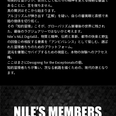
物質的な豊かさが、依然として私たちの精神を支える強靭な基盤で
あることに、言を俟ちません。
真の贅沢はそこから始まります。
アルゴリズムが弾き出す「正解」を疑い、自らの審美眼と直感で未
踏の価値を切り拓く。
その「知的冒険」こそが、グローバリズム崩壊後の世界に残され
た、最後のラグジュアリーではないかと考えます。
Nile's NILE Digitalは、物質と精神、伝統と革新、都市の快楽と野生
の回復――この相反する要素を「アンビバレンス」として愉しむ、選ば
れた冒険者たちのためのプラットフォーム。
混沌を優雅にサバイブするための視座と、本物の体験へのアクセス
権。
ここはまさにDesigning for the Exceptionalsの砦。
知的冒険者たちが集い、次なる航路を描くための、現代の港となり
ます。