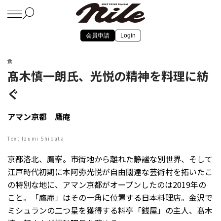
会員申請
Login
食
髙木慎一朗氏、光悦の精神を料理に紡
ぐ
アマン京都 鷹庵
Text Izumi Shibata
京都洛北、鷹峯。市街地から離れた静謐な別世界、そして
江戸時代初期に本阿弥光悦が自由闊達な芸術村を拓いたこ
の特別な地に、アマン京都がオープンしたのは2019年の
こと。「鷹庵」はその一角に位置する日本料理店。金沢で
ミシュランの二つ星を獲得する料亭「銭屋」の主人、髙木