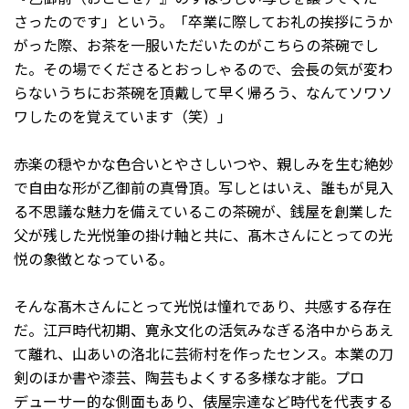
さったのです」という。「卒業に際してお礼の挨拶にうか
がった際、お茶を一服いただいたのがこちらの茶碗でし
た。その場でくださるとおっしゃるので、会長の気が変わ
らないうちにお茶碗を頂戴して早く帰ろう、なんてソワソ
ワしたのを覚えています（笑）」
赤楽の穏やかな色合いとやさしいつや、親しみを生む絶妙
で自由な形が乙御前の真骨頂。写しとはいえ、誰もが見入
る不思議な魅力を備えているこの茶碗が、銭屋を創業した
父が残した光悦筆の掛け軸と共に、髙木さんにとっての光
悦の象徴となっている。
そんな髙木さんにとって光悦は憧れであり、共感する存在
だ。江戸時代初期、寛永文化の活気みなぎる洛中からあえ
て離れ、山あいの洛北に芸術村を作ったセンス。本業の刀
剣のほか書や漆芸、陶芸もよくする多様な才能。プロ
デューサー的な側面もあり、俵屋宗達など時代を代表する