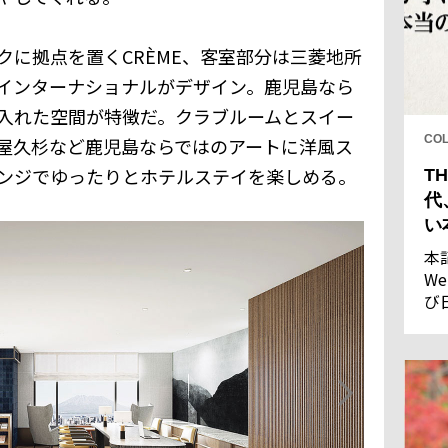
クに拠点を置くCRÈME、客室部分は三菱地所
インターナショナルがデザイン。鹿児島なら
入れた空間が特徴だ。クラブルームとスイー
CO
屋久杉など鹿児島ならではのアートに洋風ス
ンジでゆったりとホテルステイを楽しめる。
TH
代
い
本
We
び
し
果