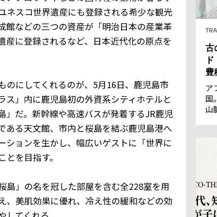
ユネスコ世界遺産にも登録される希少な観光
成館などの三つの資産が「明治日本の産業革
TRA
遺産に登録されるなど、日本近代化の原点を
古
ド
豊
ものにしてくれるのが、5月16日、鹿児島市
ア
ラス」内に鹿児島初の外資系シティホテルと
国
山
島」だ。新幹線や高速バスが発着するJR鹿児
王
である天文館、市内と桜島を結ぶ鹿児島港へ
優
通
ーションを生かし、幅広いゲストに「世界に
の
ことを目指す。
し
桜島」の名を冠した部屋を含む全228室を用
え、美肌効果に優れ、冷え性の緩和などの効
やしてくれる。