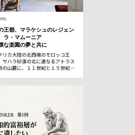
VEL
の王都、マラケシュのレジェン
 ラ・マムーニア
穣な楽園の夢と共に
フリカ大陸の北西端のモロッコ王
。サハラ砂漠の北に連なるアトラス
脈の山麓に、１１世紀と１５世紀の
都であった古都マラケシュがある。
れた灌漑技術で潤う都は、サハラの
商隊にとって、遊牧民のベルベル族
言葉で「神の国」を意味するに相応
い地だった。