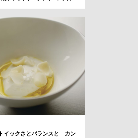
ンのデザートまでを担っているシェ
 パティシエのレジス・ドゥマネ氏。
国からのゲストのために、今日も甘
美しい、魔法のようなスイーツを作
。
トイックさとバランスと カン