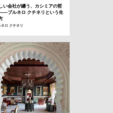
しい会社が纏う、カシミアの哲
——ブルネロ クチネリという生
方
ルネロ クチネリ