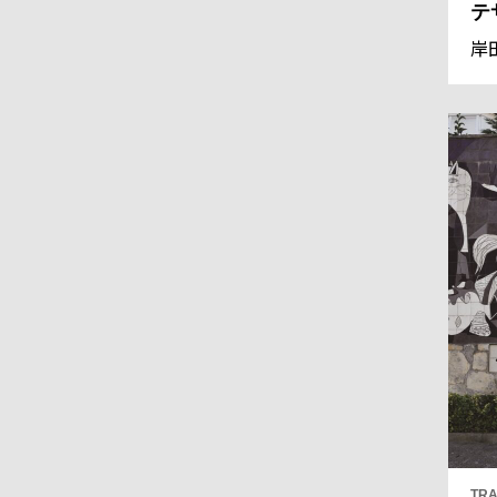
テ
岸
TRA