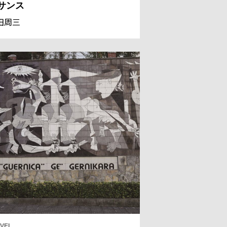
サンス
田周三
VEL