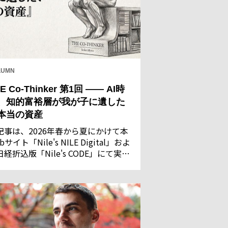
LUMN
E Co-Thinker 第1回 —— AI時
、知的富裕層が我が子に遺した
本当の資産
記事は、2026年春から夏にかけて本
bサイト「Nile's NILE Digital」およ
日経折込版「Nile's CODE」にて実施
た「AIに関する意識調査」の回答結
を基に執筆・構成したものです。