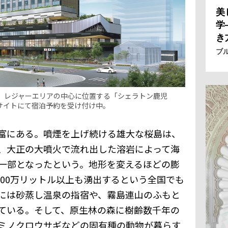
美
学
き
ブ
、レジャーエリアの中心に位置する「シェラトン鹿児
式サイトにて宿泊予約を受け付け中。
富にある。噴煙を上げ続ける雄大な桜島は、
、大正の大噴火で流れ出した溶岩によって海
一部となったという。地形を変えるほどの膨
500万リットル以上も湧出するという全国でも
には砂蒸し温泉の指宿や、霧島連山のふもと
ている。そして、原生林の森に樹齢数千年の
ミノクロウサギなどの固有種の動物が暮らす