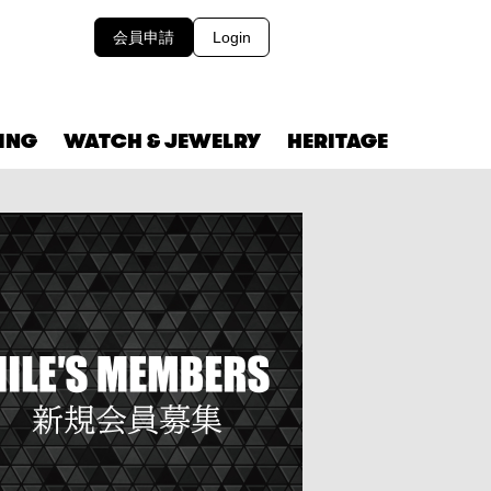
会員申請
Login
VING
WATCH & JEWELRY
HERITAGE