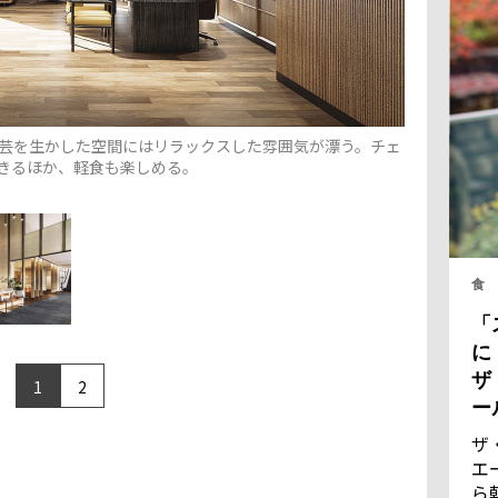
工芸を生かした空間にはリラックスした雰囲気が漂う。チェ
きるほか、軽食も楽しめる。
食
「
に
ザ
1
2
ー
ザ
エ
ら