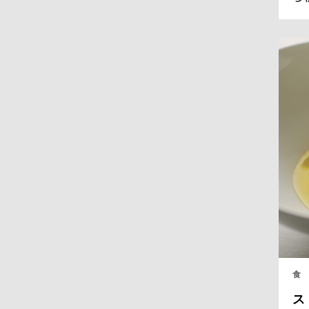
ラ
フ
全
く
る
食
ス