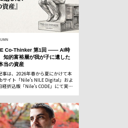
LUMN
E Co-Thinker 第1回 —— AI時
、知的富裕層が我が子に遺した
本当の資産
記事は、2026年春から夏にかけて本
bサイト「Nile's NILE Digital」およ
日経折込版「Nile's CODE」にて実施
た「AIに関する意識調査」の回答結
を基に執筆・構成したものです。