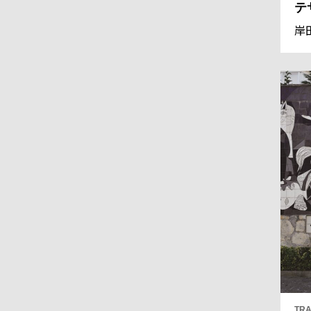
テ
岸
TRA