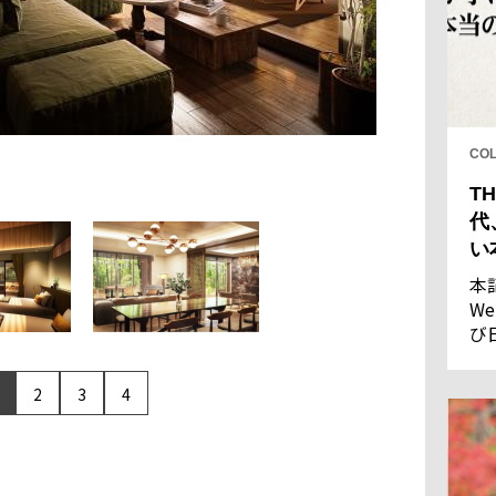
CO
TH
代
い
本
We
び
し
果
2
3
4