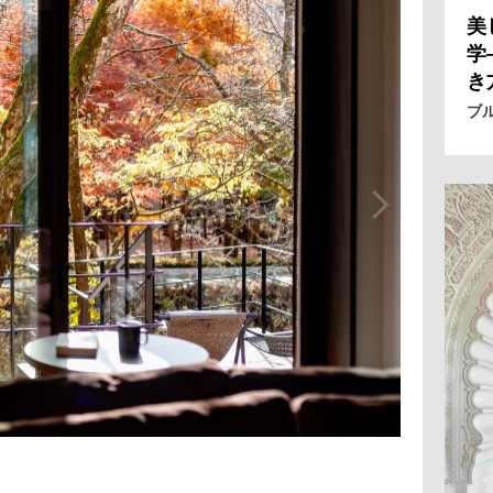
美
学
き
ブ