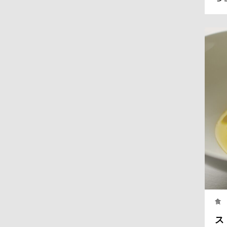
ラ
フ
全
く
る
食
ス