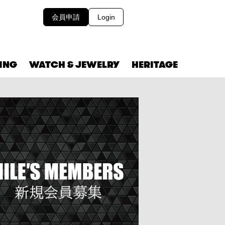
会員申請
Login
VING
WATCH & JEWELRY
HERITAGE