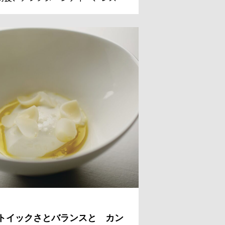
ンのデザートまでを担っているシェ
 パティシエのレジス・ドゥマネ氏。
国からのゲストのために、今日も甘
美しい、魔法のようなスイーツを作
。
トイックさとバランスと カン