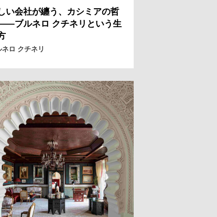
しい会社が纏う、カシミアの哲
——ブルネロ クチネリという生
方
ルネロ クチネリ