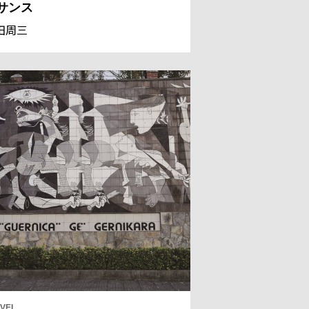
サンス
田周三
VEL