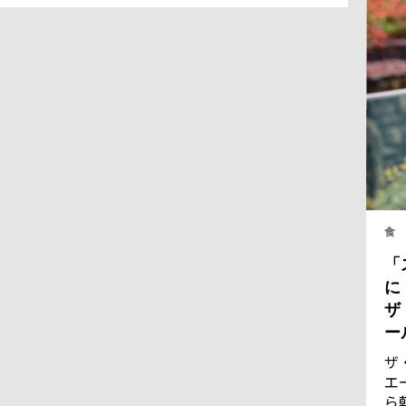
食
「
に
ザ
ー
ザ
エ
ら