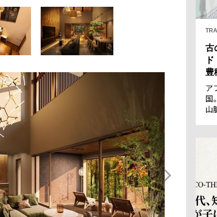
TRA
古
ド
豊
ア
国
山
王
優
通
の
し