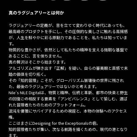
真のラグジュアリーとは何か
ラグジュアリーの定義が、音を立てて変わりゆく時代にあっても、
最高峰のプロダクトを手にし、その圧倒的な美しさに触れる高揚感
が、人生を鮮やかに彩る原動力であることを、私たちは知っていま
す。
物質的な豊かさが、依然として私たちの精神を支える強靭な基盤で
あることに、言を俟ちません。
真の贅沢はそこから始まります。
アルゴリズムが弾き出す「正解」を疑い、自らの審美眼と直感で未
踏の価値を切り拓く。
その「知的冒険」こそが、グローバリズム崩壊後の世界に残され
た、最後のラグジュアリーではないかと考えます。
Nile's NILE Digitalは、物質と精神、伝統と革新、都市の快楽と野生
の回復――この相反する要素を「アンビバレンス」として愉しむ、選ば
れた冒険者たちのためのプラットフォーム。
混沌を優雅にサバイブするための視座と、本物の体験へのアクセス
権。
ここはまさにDesigning for the Exceptionalsの砦。
知的冒険者たちが集い、次なる航路を描くための、現代の港となり
ます。