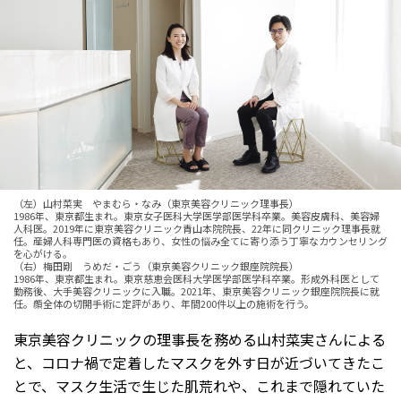
（左）山村菜実 やまむら・なみ（東京美容クリニック理事長）
1986年、東京都生まれ。東京女子医科大学医学部医学科卒業。美容皮膚科、美容婦
人科医。2019年に東京美容クリニック青山本院院長、22年に同クリニック理事長就
任。産婦人科専門医の資格もあり、女性の悩み全てに寄り添う丁寧なカウンセリング
を心がける。
（右）梅田剛 うめだ・ごう（東京美容クリニック銀座院院長）
1986年、東京都生まれ。東京慈恵会医科大学医学部医学科卒業。形成外科医として
勤務後、大手美容クリニックに入職。2021年、東京美容クリニック銀座院院長に就
任。顔全体の切開手術に定評があり、年間200件以上の施術を行う。
東京美容クリニックの理事長を務める山村菜実さんによる
と、コロナ禍で定着したマスクを外す日が近づいてきたこ
とで、マスク生活で生じた肌荒れや、これまで隠れていた