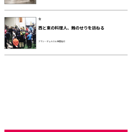
食
西と東の料理人、鮪のせりを訪ねる
アラン・デュカス＆神田裕行