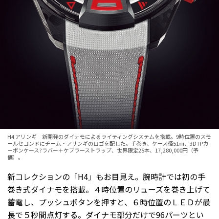
H4 アリンギ 新開発のダイナモによるライティングシステムを搭載。9時位置のスモ
ールセコンドにチーム・アリンギのロゴを配した。手巻き、ケース径51㎜、3DTPカ
ーボンケース?ラバー＋ケブラーストラップ、世界限定25本、17,280,000円（予
価）。
新コレクションの「H4」もお目見え。腕時計では初の手
巻き式ダイナモを搭載。４時位置のリューズを巻き上げて
蓄電し、プッシュボタンを押すと、６時位置のＬＥＤが最
長で５秒間点灯する。ダイナモ部分だけで96パーツとい