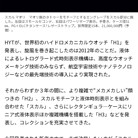
スカル マオリ マオリ族のタトゥーをモチーフとするエングレーブをスカル部分に施
した。左目はスモールセコンド、右目はパワーリザーブ表示。手巻き、ケース径51
㎜、PG＋DLCチタンケース?レザーストラップ。世界限定15本、21,060,000円（予
価）。
HYTが、世界初のハイドロメカニカルウオッチ「H1」を
発表し、旋風を巻き起こしたのは2012年のことだ。液体
によるレトログラード式時刻表示機構は、高度なウオッチ
メーキング技術のみならず、航空宇宙技術やナノテクノロ
ジーなどの最先端技術の導入により実現された。
それからわずか３年の間に、より複雑で“メカメカしい”顔
つきの「H2」、スカルモチーフと液体時刻表示とを組み
合わせた「スカル」、さらにレクタンギュラ―ケースにリ
ニア式液体表示ほか複雑機構を搭載した「H3」などを発
表し、コレクションを充実させてきた。