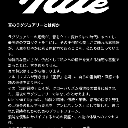
真のラグジュアリーとは何か
ラグジュアリーの定義が、音を立てて変わりゆく時代にあっても、
最高峰のプロダクトを手にし、その圧倒的な美しさに触れる高揚感
が、人生を鮮やかに彩る原動力であることを、私たちは知っていま
す。
物質的な豊かさが、依然として私たちの精神を支える強靭な基盤で
あることに、言を俟ちません。
真の贅沢はそこから始まります。
アルゴリズムが弾き出す「正解」を疑い、自らの審美眼と直感で未
踏の価値を切り拓く。
その「知的冒険」こそが、グローバリズム崩壊後の世界に残され
た、最後のラグジュアリーではないかと考えます。
Nile's NILE Digitalは、物質と精神、伝統と革新、都市の快楽と野生
の回復――この相反する要素を「アンビバレンス」として愉しむ、選ば
れた冒険者たちのためのプラットフォーム。
混沌を優雅にサバイブするための視座と、本物の体験へのアクセス
権。