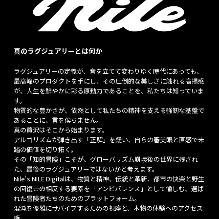
真のラグジュアリーとは何か
ラグジュアリーの定義が、音を立てて変わりゆく時代にあっても、
最高峰のプロダクトを手にし、その圧倒的な美しさに触れる高揚感
が、人生を鮮やかに彩る原動力であることを、私たちは知っていま
す。
物質的な豊かさが、依然として私たちの精神を支える強靭な基盤で
あることに、言を俟ちません。
真の贅沢はそこから始まります。
アルゴリズムが弾き出す「正解」を疑い、自らの審美眼と直感で未
踏の価値を切り拓く。
その「知的冒険」こそが、グローバリズム崩壊後の世界に残され
た、最後のラグジュアリーではないかと考えます。
Nile's NILE Digitalは、物質と精神、伝統と革新、都市の快楽と野生
の回復――この相反する要素を「アンビバレンス」として愉しむ、選ば
れた冒険者たちのためのプラットフォーム。
混沌を優雅にサバイブするための視座と、本物の体験へのアクセス
権。