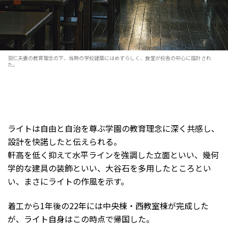
羽仁夫妻の教育理念の下、当時の学校建築にはめずらしく、食堂が校舎の中心に設計され
た。
ライトは自由と自治を尊ぶ学園の教育理念に深く共感し、
設計を快諾したと伝えられる。
軒高を低く抑えて水平ラインを強調した立面といい、幾何
学的な建具の装飾といい、大谷石を多用したところとい
い、まさにライトの作風を示す。
着工から1年後の22年には中央棟・西教室棟が完成した
が、ライト自身はこの時点で帰国した。