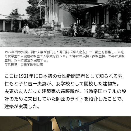
1922年頃の外観。羽仁夫妻が創刊した月刊誌『婦人之友』で一期生を募集し、26名
の女学生が未完成の教室で入学式を行っ た。22年に中央棟・西教室棟、25年に東教
室棟、27年に講堂が完成する。
写真提供：自由学園明日館
ここは1921年に日本初の女性新聞記者として知られる羽
仁もと子と吉一夫妻が、女学校として開校した建物だ。
夫妻の友人だった建築家の遠藤新が、当時帝国ホテルの設
計のために来日していた師匠のライトを紹介したことで、
建築が実現した。